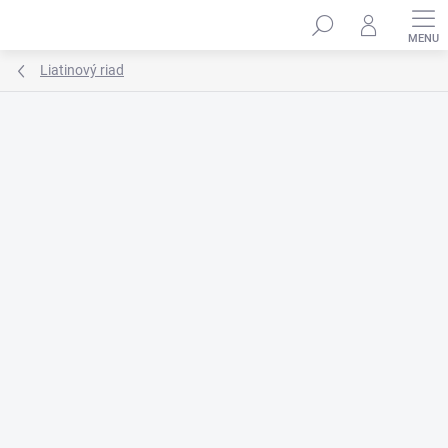
Prejsť
na
obsah
Liatinový riad