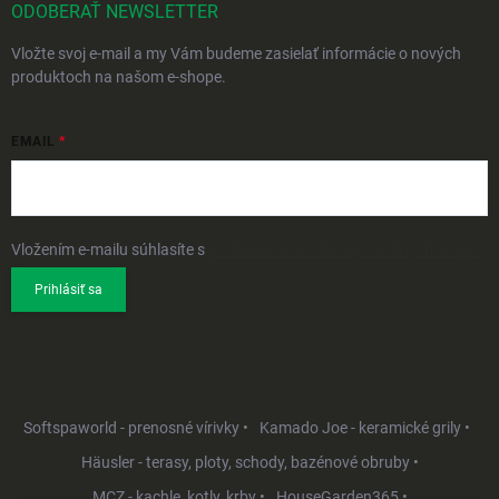
ODOBERAŤ NEWSLETTER
Vložte svoj e-mail a my Vám budeme zasielať informácie o nových
produktoch na našom e-shope.
EMAIL
Vložením e-mailu súhlasíte s
podmienkami ochrany osobných údajov
Prihlásiť sa
Softspaworld - prenosné vírivky •
Kamado Joe - keramické grily •
Häusler - terasy, ploty, schody, bazénové obruby •
MCZ - kachle, kotly, krby •
HouseGarden365 •