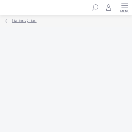
Prejsť
na
obsah
Liatinový riad