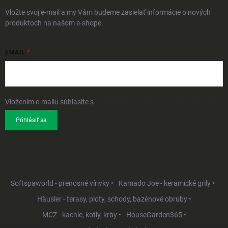
Vložte svoj e-mail a my Vám budeme zasielať informácie o nových
produktoch na našom e-shope.
EMAIL
Vložením e-mailu súhlasíte s
podmienkami ochrany osobných údajov
Prihlásiť sa
Softspaworld - prenosné vírivky •
Kamado Joe - keramické grily •
Häusler - terasy, ploty, schody, bazénové obruby •
MCZ - kachle, kotly, krby •
HouseGarden365 •