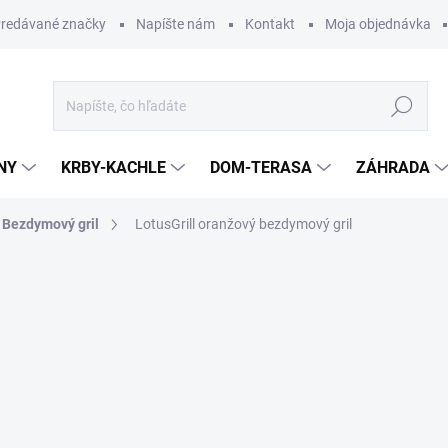
redávané značky
Napíšte nám
Kontakt
Moja objednávka
Hľadať
NY
KRBY-KACHLE
DOM-TERASA
ZÁHRADA
Bezdymový gril
LotusGrill oranžový bezdymový gril