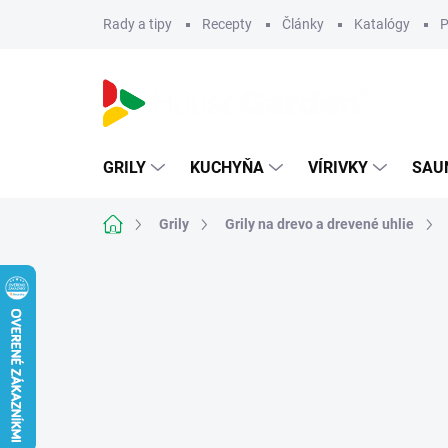
Prejsť
Rady a tipy
Recepty
Články
Katalógy
P
na
obsah
GRILY
KUCHYŇA
VÍRIVKY
SAU
Domov
Grily
Grily na drevo a drevené uhlie