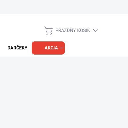
PRÁZDNY KOŠÍK
NÁKUPNÝ
KOŠÍK
DARČEKY
AKCIA