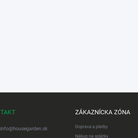
TAKT
ZÁKAZNÍCKA ZÓNA
Doprava a platby
info
@
housegarden.sk
Nákup na splátky