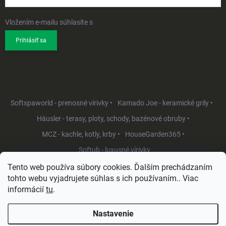
Vložením e-mailu súhlasíte s
podmienkami ochrany osobných údajov
Prihlásiť sa
Softspaworld - prenosné vírivky •
Kamado Joe - keramické grily •
Häusler - terasy, ploty, schody, bazénové obruby •
MCZ - kachle, kotly, krby •
HouseGarden365 •
Softub - luxusné vírivky
Tento web používa súbory cookies. Ďalším prechádzaním
tohto webu vyjadrujete súhlas s ich používaním.. Viac
informácií
tu
.
Nastavenie