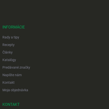
Z
á
p
ä
t
i
INFORMÁCIE
e
Rady a tipy
Recepty
Články
Katalógy
Predávané značky
Napíšte nám
Kontakt
Moja objednávka
KONTAKT