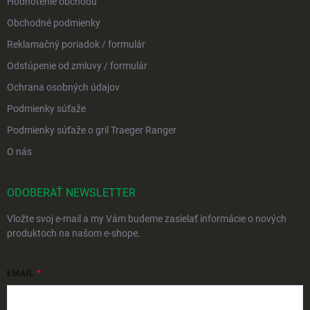
Hodnotenie obchodu
Obchodné podmienky
Reklamačný poriadok / formulár
Odstúpenie od zmluvy / formulár
Ochrana osobných údajov
Podmienky súťaže
Podmienky súťaže o gril Traeger Ranger
O nás
ODOBERAŤ NEWSLETTER
Vložte svoj e-mail a my Vám budeme zasielať informácie o nových
produktoch na našom e-shope.
EMAIL