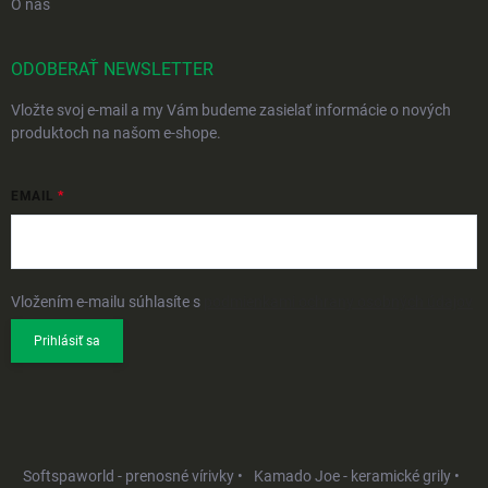
O nás
ODOBERAŤ NEWSLETTER
Vložte svoj e-mail a my Vám budeme zasielať informácie o nových
produktoch na našom e-shope.
EMAIL
Vložením e-mailu súhlasíte s
podmienkami ochrany osobných údajov
Prihlásiť sa
Softspaworld - prenosné vírivky •
Kamado Joe - keramické grily •