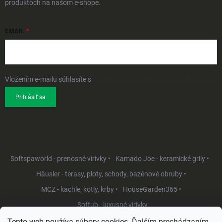
produktoch na našom e-shope.
EMAIL
Vložením e-mailu súhlasíte s
podmienkami ochrany osobných údajov
Prihlásiť sa
Softspaworld - prenosné vírivky •
Kamado Joe - keramické grily •
Häusler - terasy, ploty, schody, bazénové obruby •
MCZ - kachle, kotly, krby •
HouseGarden365 •
Softub - luxusné vírivky
Tento web používa súbory cookies. Ďalším prechádzaním