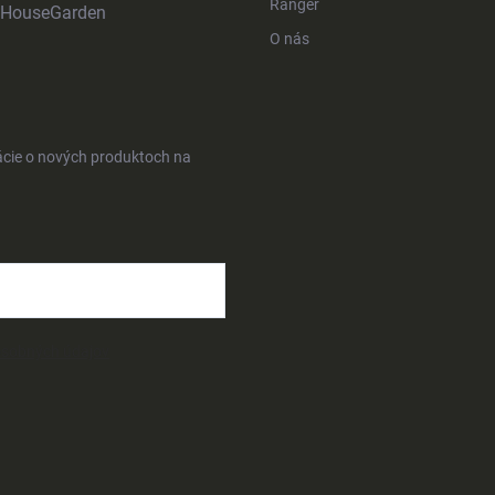
Ranger
HouseGarden
O nás
ácie o nových produktoch na
osobných údajov