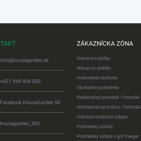
TAKT
ZÁKAZNÍCKA ZÓNA
Doprava a platby
info
@
housegarden.sk
Nákup na splátky
Hodnotenie obchodu
+421 949 494 000
Obchodné podmienky
Reklamačný poriadok / formulár
Facebook HouseGarden SK
Odstúpenie od zmluvy / formulár
Ochrana osobných údajov
housegarden_365
Podmienky súťaže
Podmienky súťaže o gril Traeger