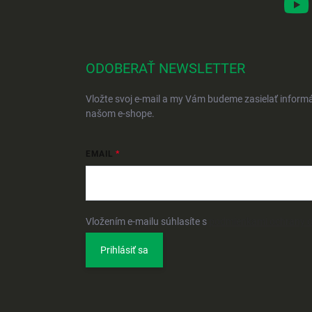
ODOBERAŤ NEWSLETTER
Vložte svoj e-mail a my Vám budeme zasielať inform
našom e-shope.
EMAIL
Vložením e-mailu súhlasíte s
podmienkami ochrany 
Prihlásiť sa