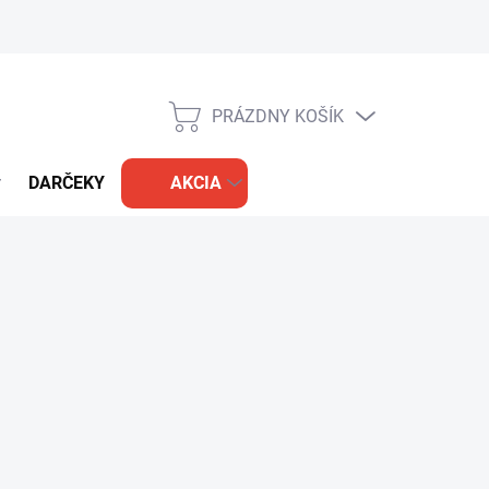
PRÁZDNY KOŠÍK
NÁKUPNÝ
KOŠÍK
DARČEKY
AKCIA