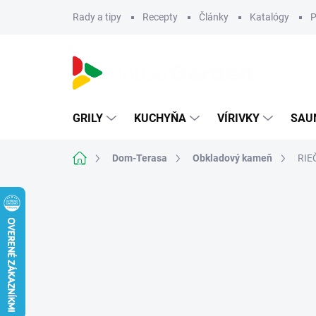
Prejsť
Rady a tipy
Recepty
Články
Katalógy
P
na
obsah
GRILY
KUCHYŇA
VÍRIVKY
SAU
Domov
Dom-Terasa
Obkladový kameň
RIE