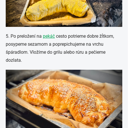
5. Po preložení na
pekáč
cesto potrieme dobre žĺtkom,
posypeme sezamom a poprepichujeme na vrchu
špáradlom. Vložíme do grilu alebo rúru a pečieme
dozlata.