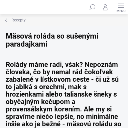
Prejsť
na
obsah
Recepty
Mäsová roláda so sušenými
paradajkami
Rolády máme radi, však? Nepoznám
človeka, čo by nemal rád čokoľvek
zabalené v lístkovom ceste - či už sú
to jablká s orechmi, mak s
hrozienkami alebo talianske šneky s
obyčajným kečupom a
provensálskym korením. Ale my si
spravíme niečo lepšie, no minimálne
inšie ako je bežné - mäsovú roládu so