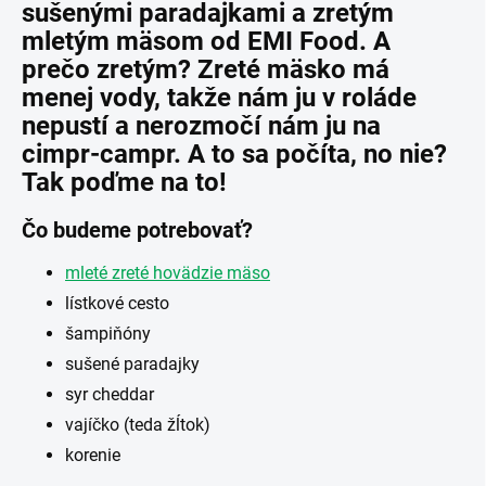
sušenými paradajkami a zretým
mletým mäsom od EMI Food. A
prečo zretým? Zreté mäsko má
menej vody, takže nám ju v roláde
nepustí a nerozmočí nám ju na
cimpr-campr. A to sa počíta, no nie?
Tak poďme na to!
Čo budeme potrebovať?
mleté zreté hovädzie mäso
lístkové cesto
šampiňóny
sušené paradajky
syr cheddar
vajíčko (teda žĺtok)
korenie