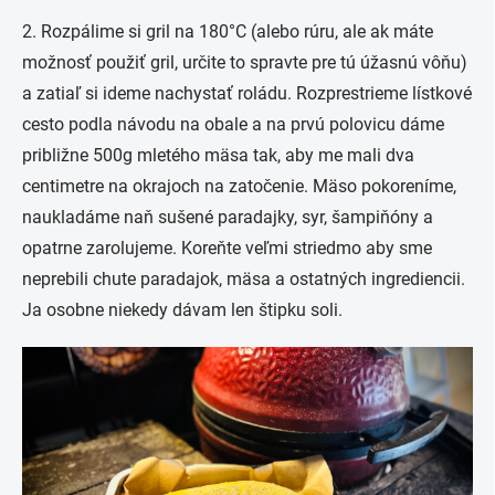
2. Rozpálime si gril na 180°C (alebo rúru, ale ak máte
možnosť použiť gril, určite to spravte pre tú úžasnú vôňu)
a zatiaľ si ideme nachystať roládu. Rozprestrieme lístkové
cesto podla návodu na obale a na prvú polovicu dáme
približne 500g mletého mäsa tak, aby me mali dva
centimetre na okrajoch na zatočenie. Mäso pokoreníme,
naukladáme naň sušené paradajky, syr, šampiňóny a
opatrne zarolujeme.
Koreňte veľmi striedmo aby sme
neprebili chute paradajok, mäsa a ostatných ingrediencii.
Ja osobne niekedy dávam len štipku soli.