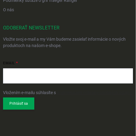
Podmienky súťaže o gril Traeger Ranger
O nás
ODOBERAŤ NEWSLETTER
Vložte svoj e-mail a my Vám budeme zasielať informácie o nových
produktoch na našom e-shope.
EMAIL
Vložením e-mailu súhlasíte s
podmienkami ochrany osobných údajov
Prihlásiť sa