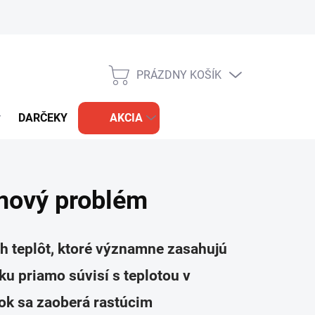
PRÁZDNY KOŠÍK
NÁKUPNÝ
KOŠÍK
DARČEKY
AKCIA
 nový problém
h teplôt, ktoré významne zasahujú
ku priamo súvisí s teplotou v
nok sa zaoberá rastúcim