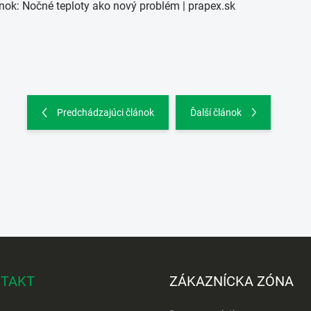
nok: Nočné teploty ako nový problém | prapex.sk
Predchádzajúci článok
Ďalší článok
TAKT
ZÁKAZNÍCKA ZÓNA