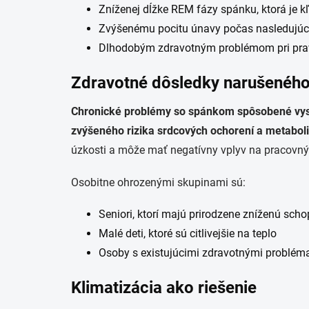
Zníženej dĺžke REM fázy spánku, ktorá je k
Zvýšenému pocitu únavy počas nasledujú
Dlhodobým zdravotným problémom pri pra
Zdravotné dôsledky narušenéh
Chronické problémy so spánkom spôsobené vys
zvýšeného rizika srdcových ochorení a metabol
úzkosti a môže mať negatívny vplyv na pracovný
Osobitne ohrozenými skupinami sú:
Seniori, ktorí majú prirodzene zníženú sch
Malé deti, ktoré sú citlivejšie na teplo
Osoby s existujúcimi zdravotnými problém
Klimatizácia ako riešenie