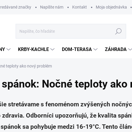
redávané značky
Napíšte nám
Kontakt
Moja objednávka
Hľadať
NY
KRBY-KACHLE
DOM-TERASA
ZÁHRADA
čné teploty ako nový problém
ý spánok: Nočné teploty ako
jšie stretávame s fenoménom zvýšených nočnýc
 zdravia. Odborníci upozorňujú, že kvalita spán
e spánok sa pohybuje medzi 16-19°C. Tento člá