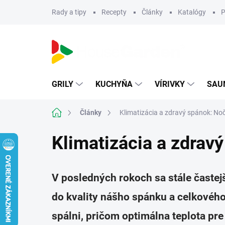
Prejsť
Rady a tipy
Recepty
Články
Katalógy
P
na
obsah
GRILY
KUCHYŇA
VÍRIVKY
SAU
Domov
Články
Klimatizácia a zdravý spánok: No
Klimatizácia a zdrav
V posledných rokoch sa stále časte
do kvality nášho spánku a celkového
spálni, pričom optimálna teplota pr