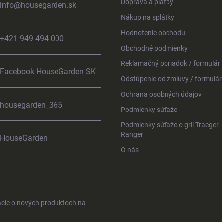
Doprava a platby
info
@
housegarden.sk
Nákup na splátky
Hodnotenie obchodu
+421 949 494 000
Obchodné podmienky
Reklamačný poriadok / formulár
Facebook HouseGarden SK
Odstúpenie od zmluvy / formulár
Ochrana osobných údajov
housegarden_365
Podmienky súťaže
Podmienky súťaže o gril Traeger
Ranger
HouseGarden
O nás
ácie o nových produktoch na