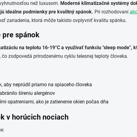
nevyhnutnosťou než luxusom.
Moderné klimatizačné systémy dokáž
rajú ideálne podmienky pre kvalitný spánok.
Pri rozhodovaní
ako
osť zariadenia, ktorá môže takisto ovplyvniť kvalitu spánku.
e pre spánok
atizáciu na teplotu 16-19°C a využívať funkciu "sleep mode",
, čo zodpovedá prirodzenému cyklu telesnej teploty človeka.
k, aby neprúdil priamo na spiaceho človeka
 zabránilo šíreniu alergénov
mi opatreniami, ako je zatienenie okien počas dňa
ok v horúcich nociach
e: