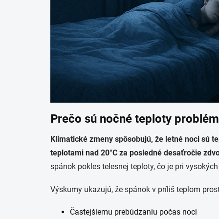
Prečo sú nočné teploty problé
Klimatické zmeny spôsobujú, že letné noci sú t
teplotami nad 20°C za posledné desaťročie zdvo
spánok pokles telesnej teploty, čo je pri vysoký
Výskumy ukazujú, že spánok v príliš teplom prost
Častejšiemu prebúdzaniu počas noci