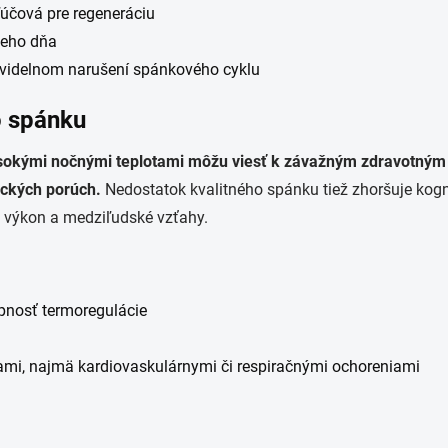
ľúčová pre regeneráciu
ceho dňa
videlnom narušení spánkového cyklu
o spánku
okými nočnými teplotami môžu viesť k závažným zdravotným 
ických porúch.
Nedostatok kvalitného spánku tiež zhoršuje kognit
 výkon a medziľudské vzťahy.
opnosť termoregulácie
ami, najmä kardiovaskulárnymi či respiračnými ochoreniami