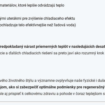
materiálov, ktoré lepšie odvádzajú teplo
kými uterákmi pre zvýšenie chladiaceho efektu
ochladzuje telo efektívnejšie než ľadová voda)
edpokladaný nárast priemerných teplôt v nasledujúcich desať
ácie a ďalších chladiacich riešení sa preto javí ako rozumný kr
vého životného štýlu a významne ovplyvňuje naše fyzické i duš
rojom, ako si zabezpečiť optimálne podmienky pre regeneračn
ale aj prispieť k celkovému zdraviu a pohode v čoraz teplejšom s