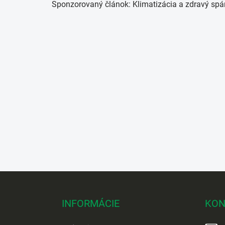
Sponzorovaný článok: Klimatizácia a zdravý spá
Z
á
p
INFORMÁCIE
KON
ä
t