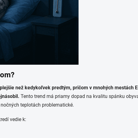
mom?
eplejšie než kedykoľvek predtým, pričom v mnohých mestách Eur
jnásobil.
Tento trend má priamy dopad na kvalitu spánku obyvate
ch nočných teplotách problematické.
redí vedie k: