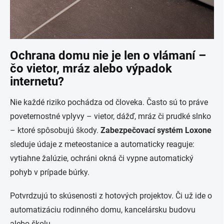
Ochrana domu nie je len o vlámaní –
čo vietor, mráz alebo výpadok
internetu?
Nie každé riziko pochádza od človeka. Často sú to práve
poveternostné vplyvy – vietor, dážď, mráz či prudké slnko
– ktoré spôsobujú škody.
Zabezpečovací systém Loxone
sleduje údaje z meteostanice a automaticky reaguje:
vytiahne žalúzie, ochráni okná či vypne automatický
pohyb v prípade búrky.
Potvrdzujú to skúsenosti z hotových projektov. Či už ide o
automatizáciu rodinného domu, kancelársku budovu
alebo školu.