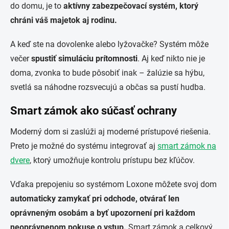
do domu, je to
aktívny zabezpečovací systém, ktorý
chráni váš majetok aj rodinu.
A keď ste na dovolenke alebo lyžovačke? Systém môže
večer
spustiť simuláciu prítomnosti
. Aj keď nikto nie je
doma, zvonka to bude pôsobiť inak – žalúzie sa hýbu,
svetlá sa náhodne rozsvecujú a občas sa pustí hudba.
Smart zámok ako súčasť ochrany
Moderný dom si zaslúži aj moderné prístupové riešenia.
Preto je možné do systému integrovať aj
smart zámok na
dvere
, ktorý umožňuje kontrolu prístupu bez kľúčov.
Vďaka prepojeniu so systémom Loxone môžete svoj dom
automaticky zamykať pri odchode, otvárať len
oprávneným osobám a byť upozornení pri každom
neoprávnenom pokuse o vstup.
Smart zámok a celkový