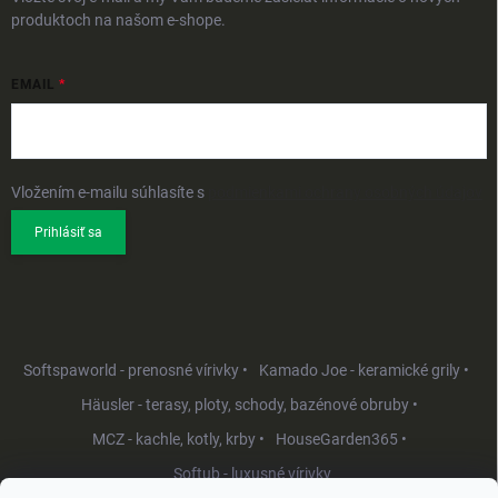
produktoch na našom e-shope.
EMAIL
Vložením e-mailu súhlasíte s
podmienkami ochrany osobných údajov
Prihlásiť sa
Softspaworld - prenosné vírivky •
Kamado Joe - keramické grily •
Häusler - terasy, ploty, schody, bazénové obruby •
MCZ - kachle, kotly, krby •
HouseGarden365 •
Softub - luxusné vírivky