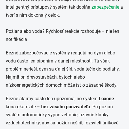
inteligentný prístupový systém tak dopĺňa
zabezpečenie
a
tvorí s ním dokonalý celok.
Požiar alebo voda? Rýchlosť reakcie rozhoduje – nie len
notifikácia
Bežné zabezpečovacie systémy reagujú na dym alebo
vodu často len pípaním v danej miestnosti. Tá však
problém nerieši, dym sa ďalej šíri, voda tečie do podlahy.
Najmä pri drevostavbách, bytoch alebo
nízkoenergetických domoch môže ísť o zásadné škody.
Bežné alarmy často len upozornia, no systém
Loxone
koná okamžite –
bez zásahu používateľa
. Pri požiari
systém automaticky vypne vetranie, uzavrie klapky
vzduchotechniky, aby sa požiar nešíril, rozsvieti únikové