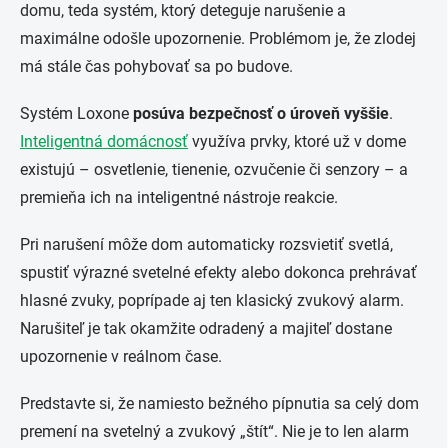
domu, teda systém, ktorý deteguje narušenie a
maximálne odošle upozornenie. Problémom je, že zlodej
má stále čas pohybovať sa po budove.
Systém Loxone
posúva bezpečnosť o úroveň vyššie
.
Inteligentná domácnosť
využíva prvky, ktoré už v dome
existujú – osvetlenie, tienenie, ozvučenie či senzory – a
premieňa ich na inteligentné nástroje reakcie.
Pri narušení môže dom automaticky rozsvietiť svetlá,
spustiť výrazné svetelné efekty alebo dokonca prehrávať
hlasné zvuky,
poprípade aj ten klasický zvukový alarm.
Narušiteľ je tak okamžite odradený a majiteľ dostane
upozornenie v reálnom čase.
Predstavte si, že namiesto bežného pípnutia sa celý dom
premení na svetelný a zvukový „štít“. Nie je to len alarm