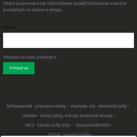
Vložte svoj e-mail a my Vám budeme zasielať informácie o nových
produktoch na našom e-shope.
EMAIL
Vložením e-mailu súhlasíte s
podmienkami ochrany osobných údajov
Prihlásiť sa
Softspaworld - prenosné vírivky •
Kamado Joe - keramické grily •
Häusler - terasy, ploty, schody, bazénové obruby •
MCZ - kachle, kotly, krby •
HouseGarden365 •
Softub - luxusné vírivky