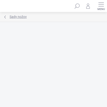
Prejsť
na
obsah
Sady nožov