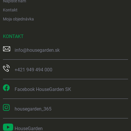
Napíšte nám
Kontakt
Moja objednávka
KONTAKT
info
@
housegarden.sk
+421 949 494 000
Facebook HouseGarden SK
housegarden_365
HouseGarden