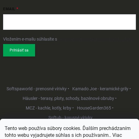
EMAIL
Vložením e-mailu súhlasíte s
podmienkami ochrany osobných údajov
Prihlásiť sa
Softspaworld - prenosné vírivky •
Kamado Joe - keramické grily •
Häusler - terasy, ploty, schody, bazénové obruby •
MCZ - kachle, kotly, krby •
HouseGarden365 •
Softub - luxusné vírivky
Tento web používa súbory cookies. Ďalším prechádzaním
tohto webu vyjadrujete súhlas s ich používaním.. Viac