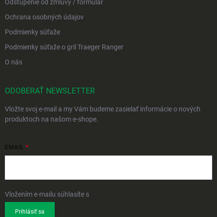
Odstúpenie od zmluvy / formulár
Ochrana osobných údajov
Podmienky súťaže
Podmienky súťaže o gril Traeger Ranger
O nás
ODOBERAŤ NEWSLETTER
Vložte svoj e-mail a my Vám budeme zasielať informácie o nových
produktoch na našom e-shope.
EMAIL
Vložením e-mailu súhlasíte s
podmienkami ochrany osobných údajov
Prihlásiť sa