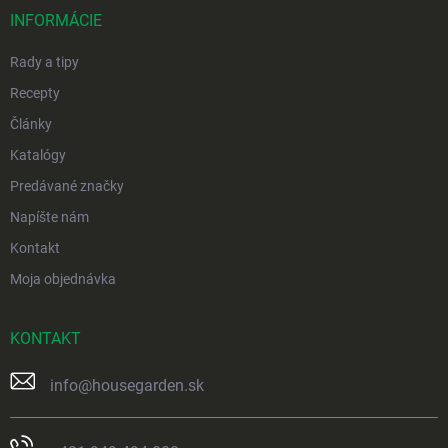
i
INFORMÁCIE
e
Rady a tipy
Recepty
Články
Katalógy
Predávané značky
Napíšte nám
Kontakt
Moja objednávka
KONTAKT
info
@
housegarden.sk