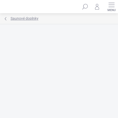
Prejsť
na
obsah
Saunové doplnky