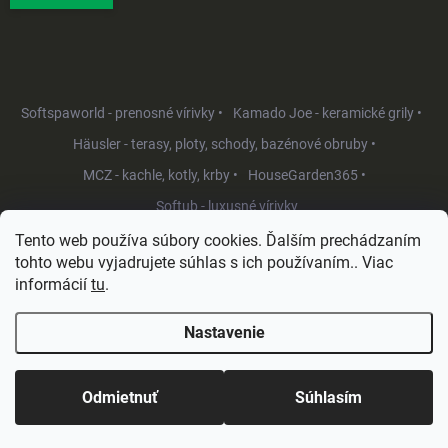
Softspaworld - prenosné vírivky •
Kamado Joe - keramické grily •
Häusler - terasy, ploty, schody, bazénové obruby •
MCZ - kachle, kotly, krby •
HouseGarden365 •
Softub - luxusné vírivky
Tento web používa súbory cookies. Ďalším prechádzaním
tohto webu vyjadrujete súhlas s ich používaním.. Viac
informácií
tu
.
Nastavenie
Copyright 2026
HouseGarden.sk
. Všetky práva vyhradené.
Upraviť
nastavenie cookies
Odmietnuť
Súhlasím
Vytvoril Shoptet