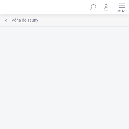
Prejsť
na
obsah
Vôňa do sauny