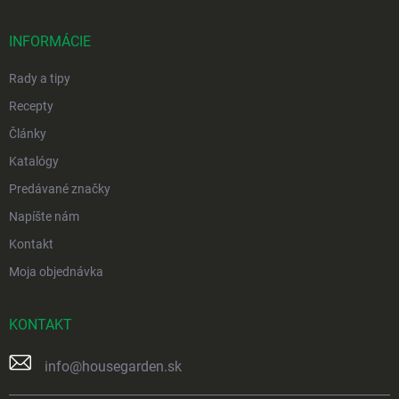
ä
t
i
INFORMÁCIE
e
Rady a tipy
Recepty
Články
Katalógy
Predávané značky
Napíšte nám
Kontakt
Moja objednávka
KONTAKT
info
@
housegarden.sk