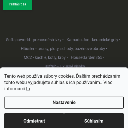
Prihlásiť sa
Softspaworld - prenosné vírivky •
Kamado Joe - keramické grily •
Häusler - terasy, ploty, schody, bazénové obruby •
MCZ - kachle, kotly, krby •
HouseGarden365 •
Softub - luxusné vírivky
Tento web používa súbory cookies. Ďalším prechádzaním
tohto webu vyjadrujete súhlas s ich používaním.. Viac
informácií
tu
.
Nastavenie
Copyright 2026
HouseGarden.sk
. Všetky práva vyhradené.
Upraviť
nastavenie cookies
Odmietnuť
Súhlasím
Vytvoril Shoptet