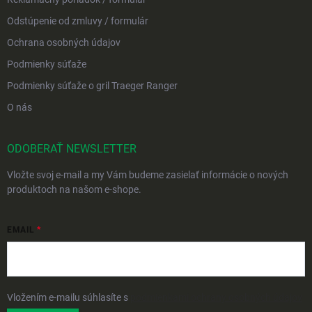
Odstúpenie od zmluvy / formulár
Ochrana osobných údajov
Podmienky súťaže
Podmienky súťaže o gril Traeger Ranger
O nás
ODOBERAŤ NEWSLETTER
Vložte svoj e-mail a my Vám budeme zasielať informácie o nových
produktoch na našom e-shope.
EMAIL
Vložením e-mailu súhlasíte s
podmienkami ochrany osobných údajov