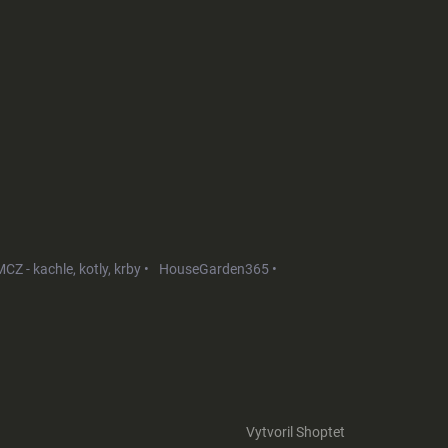
CZ - kachle, kotly, krby •
HouseGarden365 •
Vytvoril Shoptet