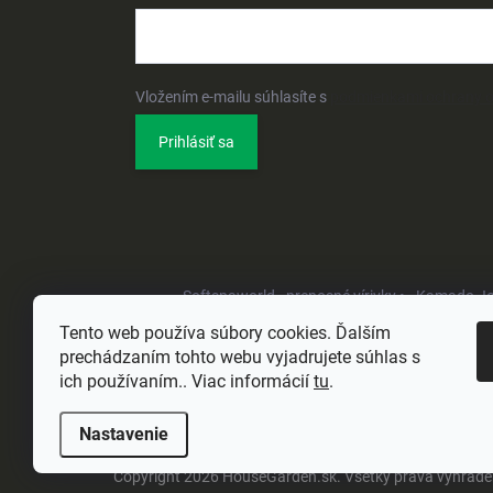
Vložením e-mailu súhlasíte s
podmienkami ochrany 
Prihlásiť sa
Softspaworld - prenosné vírivky •
Kamado Joe 
Tento web používa súbory cookies. Ďalším
prechádzaním tohto webu vyjadrujete súhlas s
ich používaním.. Viac informácií
tu
.
Nastavenie
Copyright 2026
HouseGarden.sk
. Všetky práva vyhrad