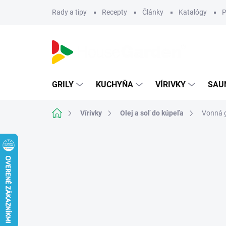
Prejsť
Rady a tipy
Recepty
Články
Katalógy
P
na
obsah
GRILY
KUCHYŇA
VÍRIVKY
SAU
Domov
Vírivky
Olej a soľ do kúpeľa
Vonná g