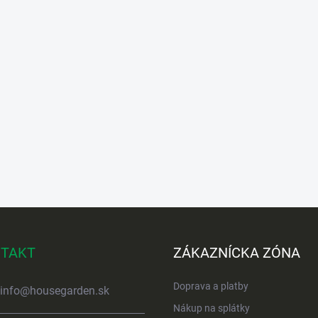
TAKT
ZÁKAZNÍCKA ZÓNA
Doprava a platby
info
@
housegarden.sk
Nákup na splátky