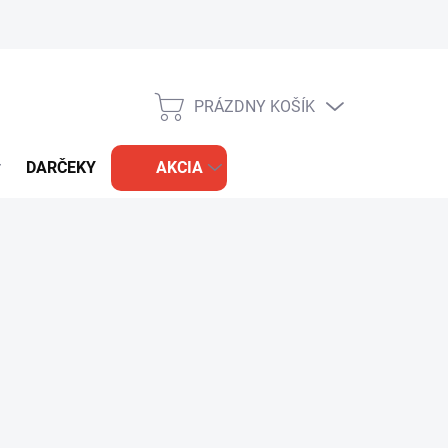
PRÁZDNY KOŠÍK
NÁKUPNÝ
KOŠÍK
DARČEKY
AKCIA