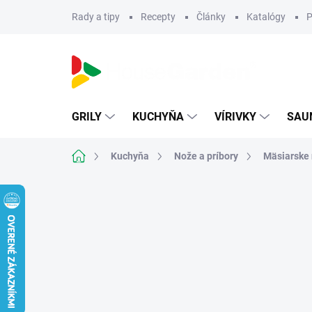
Prejsť
Rady a tipy
Recepty
Články
Katalógy
P
na
obsah
GRILY
KUCHYŇA
VÍRIVKY
SAU
Domov
Kuchyňa
Nože a príbory
Mäsiarske 