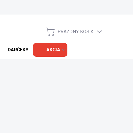
PRÁZDNY KOŠÍK
NÁKUPNÝ
KOŠÍK
DARČEKY
AKCIA