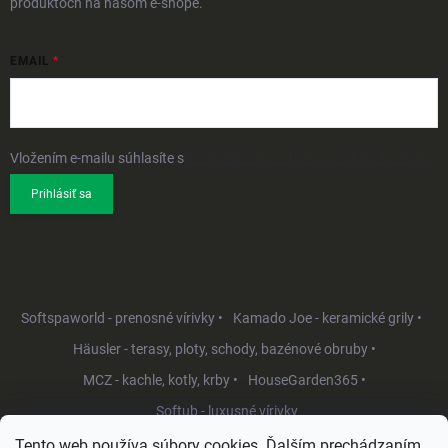
produktoch na našom e-shope.
EMAIL
Vložením e-mailu súhlasíte s
podmienkami ochrany osobných údajov
Prihlásiť sa
Softspaworld - prenosné vírivky •
Kamado Joe - keramické grily •
Häusler - terasy, ploty, schody, bazénové obruby •
MCZ - kachle, kotly, krby •
HouseGarden365 •
Softub - luxusné vírivky
Tento web používa súbory cookies. Ďalším prechádzaním