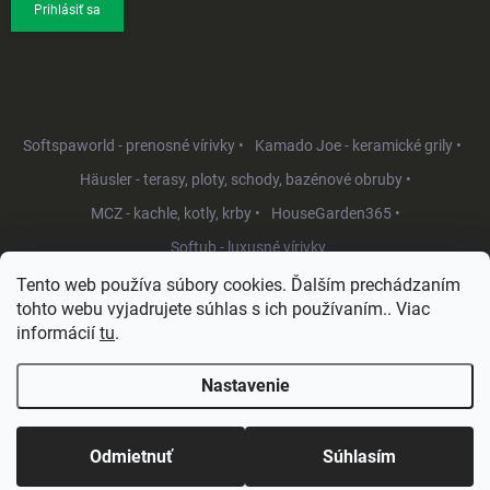
Prihlásiť sa
Softspaworld - prenosné vírivky •
Kamado Joe - keramické grily •
Häusler - terasy, ploty, schody, bazénové obruby •
MCZ - kachle, kotly, krby •
HouseGarden365 •
Softub - luxusné vírivky
Tento web používa súbory cookies. Ďalším prechádzaním
tohto webu vyjadrujete súhlas s ich používaním.. Viac
informácií
tu
.
Nastavenie
Copyright 2026
HouseGarden.sk
. Všetky práva vyhradené.
Upraviť
nastavenie cookies
Odmietnuť
Súhlasím
Vytvoril Shoptet