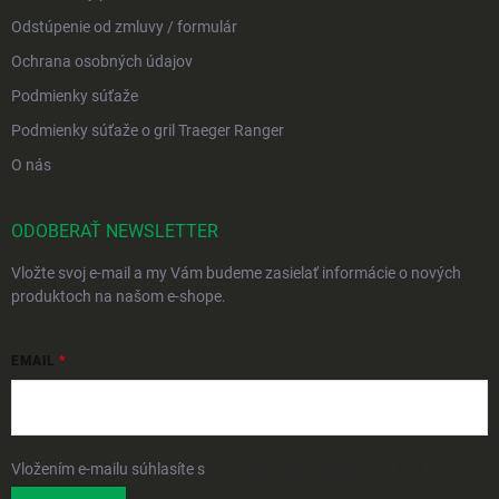
Odstúpenie od zmluvy / formulár
Ochrana osobných údajov
Podmienky súťaže
Podmienky súťaže o gril Traeger Ranger
O nás
ODOBERAŤ NEWSLETTER
Vložte svoj e-mail a my Vám budeme zasielať informácie o nových
produktoch na našom e-shope.
EMAIL
Vložením e-mailu súhlasíte s
podmienkami ochrany osobných údajov