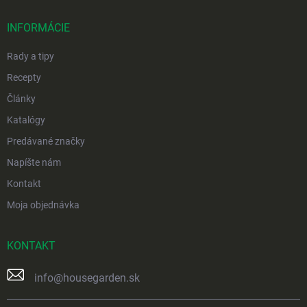
t
i
INFORMÁCIE
e
Rady a tipy
Recepty
Články
Katalógy
Predávané značky
Napíšte nám
Kontakt
Moja objednávka
KONTAKT
info
@
housegarden.sk