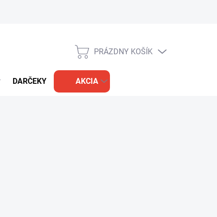
PRÁZDNY KOŠÍK
NÁKUPNÝ
KOŠÍK
DARČEKY
AKCIA