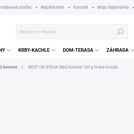
redávané značky
Napíšte nám
Kontakt
Moja objednávka
Hľadať
NY
KRBY-KACHLE
DOM-TERASA
ZÁHRADA
Q korenie
BEEF OR STEAK BBQ korenie 180 g Grate Goods