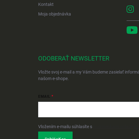
Kontakt
Moja objednávka
ODOBERAŤ NEWSLETTER
Vložte svoj e-mail a my Vám budeme zasielať inform
našom e-shope.
EMAIL
Vložením e-mailu súhlasíte s
podmienkami ochrany 