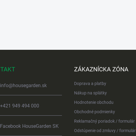
TAKT
ZÁKAZNÍCKA ZÓNA
Doprava a platby
info
@
housegarden.sk
Nákup na splátky
Hodnotenie obchodu
+421 949 494 000
Obchodné podmienky
Reklamačný poriadok / formulár
Facebook HouseGarden SK
Odstúpenie od zmluvy / formulár