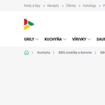
Prejsť
Rady a tipy
Recepty
Články
Katalógy
P
na
obsah
GRILY
KUCHYŇA
VÍRIVKY
SAU
Domov
Kuchyňa
BBQ omáčky a korenie
BB