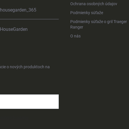
Ochrana osobných údajov
housegarden_365
Podmienky súťaže
Podmienky súťaže o gril Traeger
Ranger
HouseGarden
O nás
ácie o nových produktoch na
osobných údajov