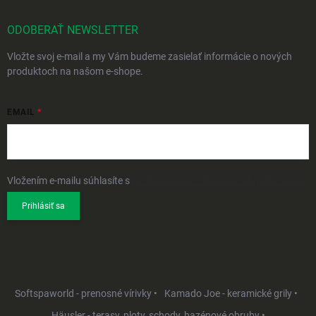
ODOBERAŤ NEWSLETTER
Vložte svoj e-mail a my Vám budeme zasielať informácie o nových
produktoch na našom e-shope.
EMAIL
Vložením e-mailu súhlasíte s
podmienkami ochrany osobných údajov
Prihlásiť sa
Softspaworld - prenosné vírivky •
Kamado Joe - keramické grily •
Häusler - terasy, ploty, schody, bazénové obruby •