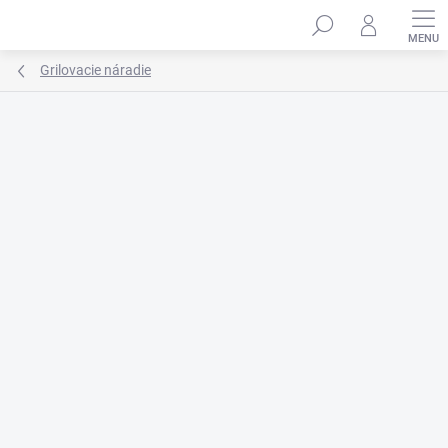
Prejsť
na
obsah
Grilovacie náradie