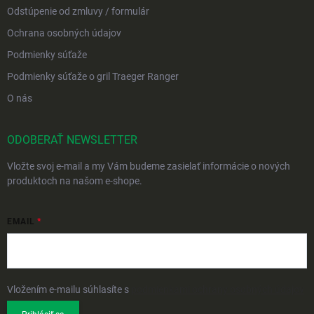
Odstúpenie od zmluvy / formulár
Ochrana osobných údajov
Podmienky súťaže
Podmienky súťaže o gril Traeger Ranger
O nás
ODOBERAŤ NEWSLETTER
Vložte svoj e-mail a my Vám budeme zasielať informácie o nových
produktoch na našom e-shope.
EMAIL
Vložením e-mailu súhlasíte s
podmienkami ochrany osobných údajov