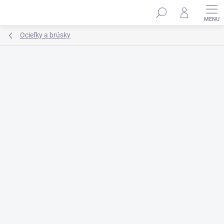
Prejsť
na
obsah
Ocieľky a brúsky