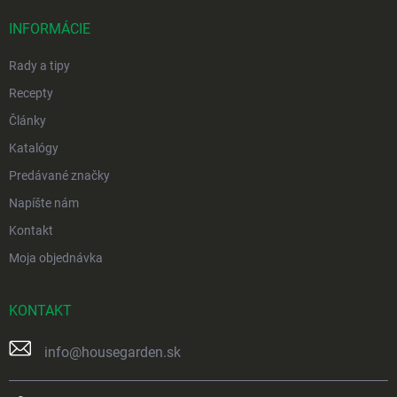
t
i
INFORMÁCIE
e
Rady a tipy
Recepty
Články
Katalógy
Predávané značky
Napíšte nám
Kontakt
Moja objednávka
KONTAKT
info
@
housegarden.sk