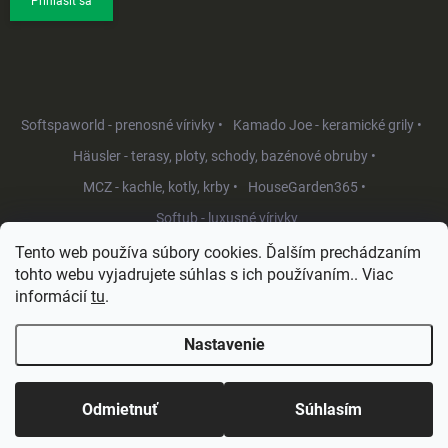
Prihlásiť sa
Softspaworld - prenosné vírivky •
Kamado Joe - keramické grily •
Häusler - terasy, ploty, schody, bazénové obruby •
MCZ - kachle, kotly, krby •
HouseGarden365 •
Softub - luxusné vírivky
Tento web používa súbory cookies. Ďalším prechádzaním
tohto webu vyjadrujete súhlas s ich používaním.. Viac
informácií
tu
.
Nastavenie
Copyright 2026
HouseGarden.sk
. Všetky práva vyhradené.
Upraviť
nastavenie cookies
Odmietnuť
Súhlasím
Vytvoril Shoptet