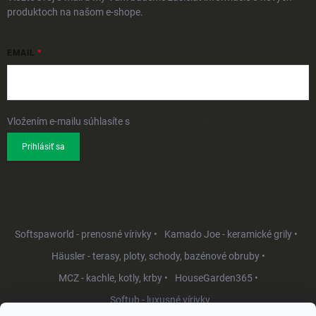
produktoch na našom e-shope.
EMAIL
Vložením e-mailu súhlasíte s
podmienkami ochrany osobných údajov
Prihlásiť sa
Softspaworld - prenosné vírivky •
Kamado Joe - keramické grily •
Häusler - terasy, ploty, schody, bazénové obruby •
MCZ - kachle, kotly, krby •
HouseGarden365 •
Softub - luxusné vírivky