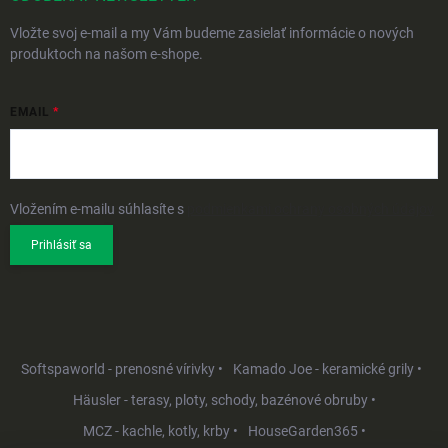
Vložte svoj e-mail a my Vám budeme zasielať informácie o nových
produktoch na našom e-shope.
EMAIL
Vložením e-mailu súhlasíte s
podmienkami ochrany osobných údajov
Prihlásiť sa
Softspaworld - prenosné vírivky •
Kamado Joe - keramické grily •
Häusler - terasy, ploty, schody, bazénové obruby •
MCZ - kachle, kotly, krby •
HouseGarden365 •