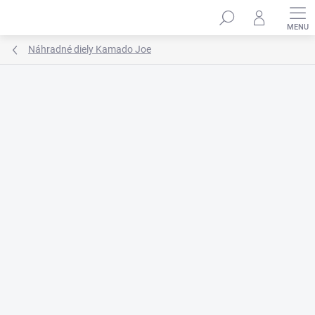
Prejsť
na
obsah
Náhradné diely Kamado Joe