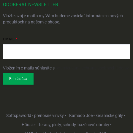
ODOBERAŤ NEWSLETTER
Vložte svoj e-mail a my Vám budeme zasielať informácie o nových
produktoch na našom e-shope.
EMAIL
Vložením e-mailu súhlasíte s
podmienkami ochrany osobných údajov
Prihlásiť sa
Softspaworld - prenosné vírivky •
Kamado Joe - keramické grily •
Häusler - terasy, ploty, schody, bazénové obruby •