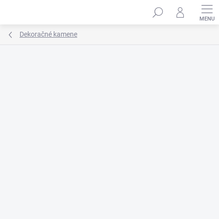
Prejsť
na
obsah
Dekoračné kamene