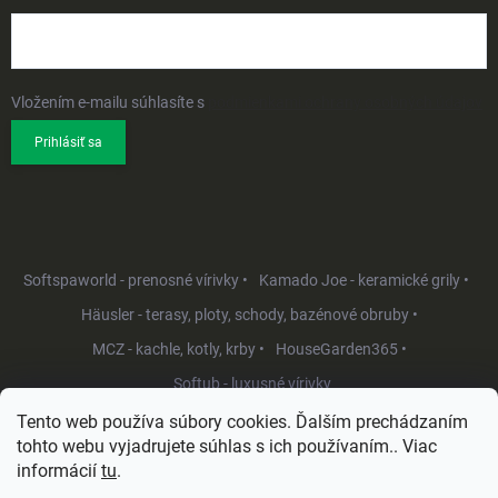
Vložením e-mailu súhlasíte s
podmienkami ochrany osobných údajov
Prihlásiť sa
Softspaworld - prenosné vírivky •
Kamado Joe - keramické grily •
Häusler - terasy, ploty, schody, bazénové obruby •
MCZ - kachle, kotly, krby •
HouseGarden365 •
Softub - luxusné vírivky
Tento web používa súbory cookies. Ďalším prechádzaním
tohto webu vyjadrujete súhlas s ich používaním.. Viac
informácií
tu
.