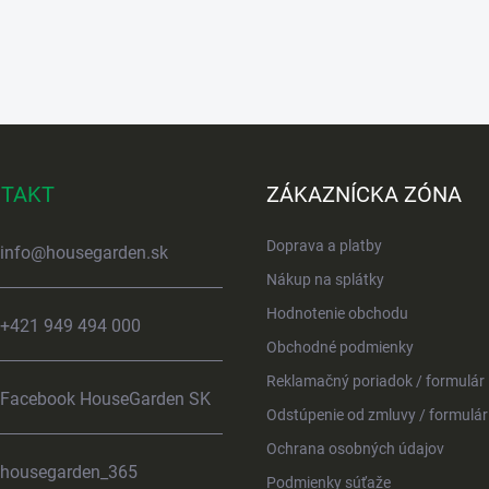
TAKT
ZÁKAZNÍCKA ZÓNA
Doprava a platby
info
@
housegarden.sk
Nákup na splátky
Hodnotenie obchodu
+421 949 494 000
Obchodné podmienky
Reklamačný poriadok / formulár
Facebook HouseGarden SK
Odstúpenie od zmluvy / formulár
Ochrana osobných údajov
housegarden_365
Podmienky súťaže