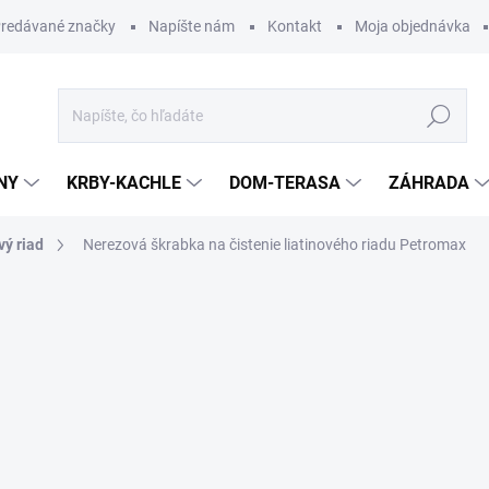
redávané značky
Napíšte nám
Kontakt
Moja objednávka
Hľadať
NY
KRBY-KACHLE
DOM-TERASA
ZÁHRADA
vý riad
Nerezová škrabka na čistenie liatinového riadu Petromax