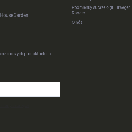
Podmienky súťaže o gril Traeger
Ranger
HouseGarden
O nás
ácie o nových produktoch na
osobných údajov