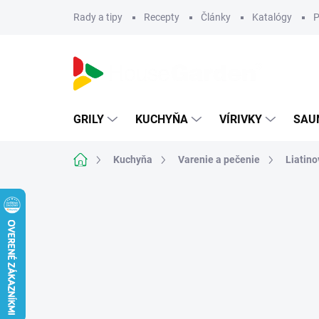
Prejsť
Rady a tipy
Recepty
Články
Katalógy
P
na
obsah
GRILY
KUCHYŇA
VÍRIVKY
SAU
Domov
Kuchyňa
Varenie a pečenie
Liatino