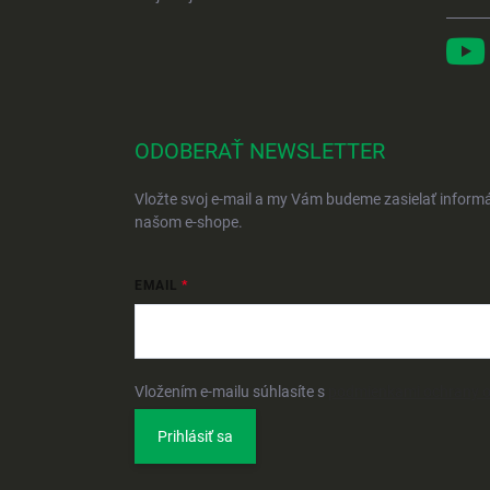
ODOBERAŤ NEWSLETTER
Vložte svoj e-mail a my Vám budeme zasielať inform
našom e-shope.
EMAIL
Vložením e-mailu súhlasíte s
podmienkami ochrany 
Prihlásiť sa