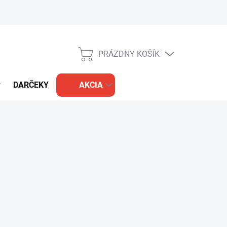
PRÁZDNY KOŠÍK
NÁKUPNÝ
KOŠÍK
DARČEKY
AKCIA