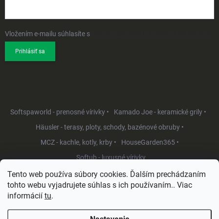
Vložením e-mailu súhlasíte s
podmienkami ochrany osobných údajov
Prihlásiť sa
Softspaworld - prenosné vírivky •
Kamado Joe - keramické grily •
Häusler - terasy, ploty, schody, bazénové obruby •
MCZ - kachle, kotly, krby •
HouseGarden365 •
Softub - luxusné vírivky
Tento web používa súbory cookies. Ďalším prechádzaním
tohto webu vyjadrujete súhlas s ich používaním.. Viac
informácií
tu
.