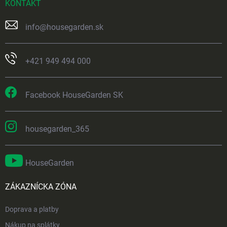
KONTAKT
info
@
housegarden.sk
+421 949 494 000
Facebook HouseGarden SK
housegarden_365
HouseGarden
ZÁKAZNÍCKA ZÓNA
Doprava a platby
Nákup na splátky