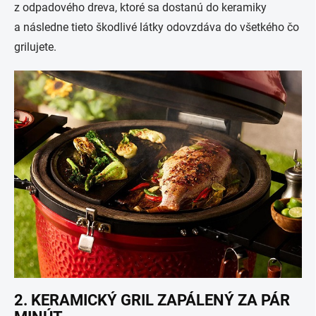
z odpadového dreva, ktoré sa dostanú do keramiky
a následne tieto škodlivé látky odovzdáva do všetkého čo
grilujete.
2. KERAMICKÝ GRIL ZAPÁLENÝ ZA PÁR