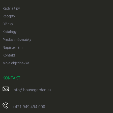
e
Rady a tipy
Recepty
Články
Katalógy
Predávané značky
Napíšte nám
Kontakt
Moja objednávka
KONTAKT
info
@
housegarden.sk
+421 949 494 000