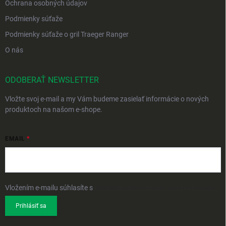
Ochrana osobných údajov
Podmienky súťaže
Podmienky súťaže o gril Traeger Ranger
O nás
ODOBERAŤ NEWSLETTER
Vložte svoj e-mail a my Vám budeme zasielať informácie o nových
produktoch na našom e-shope.
EMAIL
Vložením e-mailu súhlasíte s
podmienkami ochrany osobných údajov
Prihlásiť sa