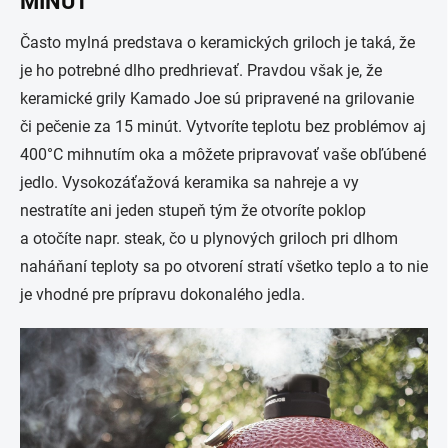
MINÚT
Často mylná predstava o keramických griloch je taká, že
je ho potrebné dlho predhrievať. Pravdou však je, že
keramické grily Kamado Joe sú pripravené na grilovanie
či pečenie za 15 minút. Vytvoríte teplotu bez problémov aj
400°C mihnutím oka a môžete pripravovať vaše obľúbené
jedlo. Vysokozáťažová keramika sa nahreje a vy
nestratíte ani jeden stupeň tým že otvoríte poklop
a otočíte napr. steak, čo u plynových griloch pri dlhom
naháňaní teploty sa po otvorení stratí všetko teplo a to nie
je vhodné pre prípravu dokonalého jedla.