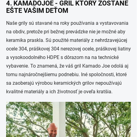
4. KAMADOJOE - GRIL KTORÝ ZOSTANE
EŠTE VAŠIM DEŤOM
Naše grily sú stavané na roky používania a vystavovania
na obdiv, pretože pri bežnej prevádzke nie je možné aby
keramika praskla. Sú použité materiály z nehrdzavejúcej
ocele 304, práškovej 304 nerezovej ocele, práškovej liatiny
a vysokoodolného HDPE s dôrazom na na technické
vybavenie. To znamená, že váš gril Kamado Joe odolá aj
tomu najnáročnejšiemu podnebiu. Iné spoločnosti, ktoré
sa zaoberajú výrobou keramických grilov nepoužívajú
kvalitné materiály a ich životnosť je oveľa kratšia.