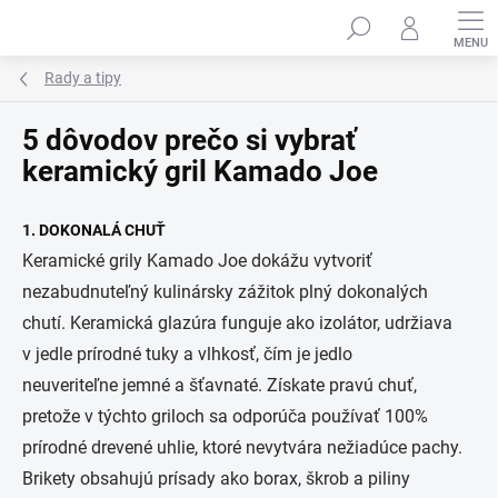
Prejsť
na
obsah
Rady a tipy
5 dôvodov prečo si vybrať
keramický gril Kamado Joe
1. DOKONALÁ CHUŤ
Keramické grily Kamado Joe dokážu vytvoriť
nezabudnuteľný kulinársky zážitok plný dokonalých
chutí. Keramická glazúra funguje ako izolátor, udržiava
v jedle prírodné tuky a vlhkosť, čím je jedlo
neuveriteľne jemné a šťavnaté. Získate pravú chuť,
pretože v týchto griloch sa odporúča používať 100%
prírodné drevené uhlie, ktoré nevytvára nežiadúce pachy.
Brikety obsahujú prísady ako borax, škrob a piliny