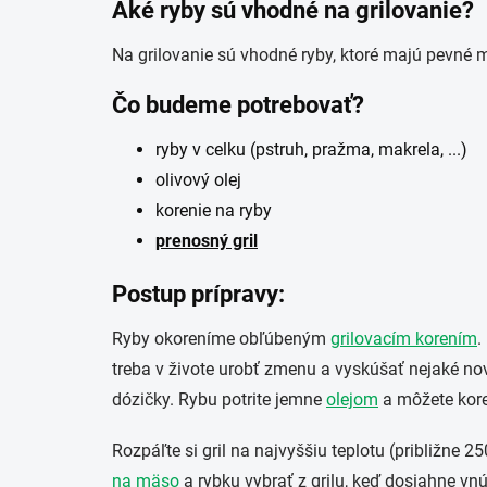
Aké ryby sú vhodné na grilovanie?
Na grilovanie sú vhodné ryby, ktoré majú pevné 
Čo budeme potrebovať?
ryby v celku (pstruh, pražma, makrela, ...)
olivový olej
korenie na ryby
prenosný gril
Postup prípravy:
Ryby okoreníme obľúbeným
grilovacím korením
.
treba v živote urobť zmenu a vyskúšať nejaké nov
dózičky. Rybu potrite jemne
olejom
a môžete koren
Rozpáľte si gril na najvyššiu teplotu (približne 
na mäso
a rybku vybrať z grilu, keď dosiahne vn