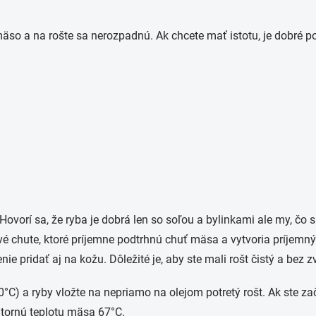
mäso a na rošte sa nerozpadnú. Ak chcete mať istotu, je dobré p
 Hovorí sa, že ryba je dobrá len so soľou a bylinkami ale my, čo
é chute, ktoré príjemne podtrhnú chuť mäsa a vytvoria príjemný g
ie pridať aj na kožu. Dôležité je, aby ste mali rošt čistý a bez 
250°C) a ryby vložte na nepriamo na olejom potretý rošt. Ak ste 
útornú teplotu mäsa 67°C.