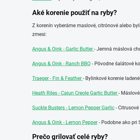
Aké korenie použiť na ryby?
Z korenín vyberáme maslové, citrónové alebo by
zmesi:
Angus & Oink - Garlic Butter
- Jemná máslová chu
Angus & Oink - Ranch BBQ
- Pôvodne šalátové ko
Traeger - Fin & Feather
- Bylinkové korenie laden
Heath Riles - Cajun Creole Garlic Butter
- Máslov
Suckle Busters - Lemon Pepper Garlic
- Citrusové
Angus & Oink - Lemon Pepper
- Podobne ako pri S
Prečo grilovať celé ryby?