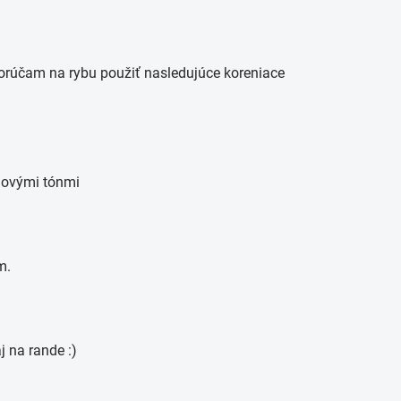
orúčam na rybu použiť nasledujúce koreniace
lovými tónmi
m.
j na rande :)