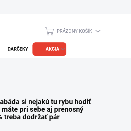
PRÁZDNY KOŠÍK
NÁKUPNÝ
KOŠÍK
DARČEKY
AKCIA
abáda si nejakú tu rybu hodiť
te máte pri sebe aj prenosný
% treba dodržať pár