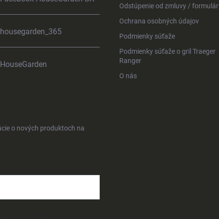
Odstúpenie od zmluvy / formulár
Ochrana osobných údajov
housegarden_365
Podmienky súťaže
Podmienky súťaže o gril Traeger
Ranger
HouseGarden
O nás
ácie o nových produktoch na
osobných údajov