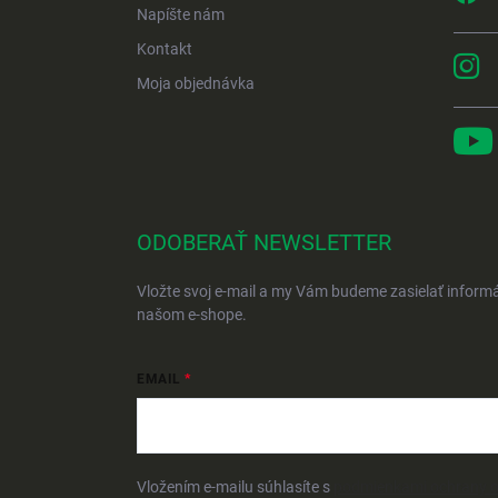
Napíšte nám
Kontakt
Moja objednávka
ODOBERAŤ NEWSLETTER
Vložte svoj e-mail a my Vám budeme zasielať inform
našom e-shope.
EMAIL
Vložením e-mailu súhlasíte s
podmienkami ochrany 