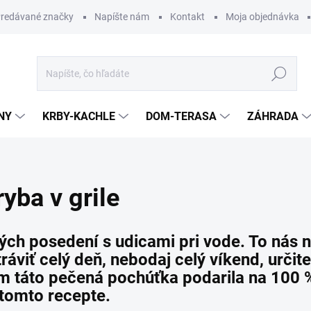
redávané značky
Napíšte nám
Kontakt
Moja objednávka
Hľadať
NY
KRBY-KACHLE
DOM-TERASA
ZÁHRADA
yba v grile
ých posedení s udicami pri vode. To nás n
stráviť celý deň, nebodaj celý víkend, urči
vám táto pečená pochúťka podarila na 100 
 tomto recepte.