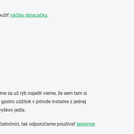
oužiť
väčšiu obracačku
.
 sme sa už rýb najedli vieme, že sem tam si
astro zážitok v prírode instatne z jednej
zvyškov jedla.
začiatočníci, tak odporúčame používať
teplomer