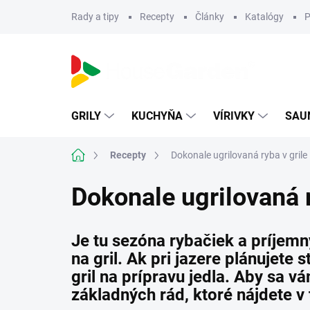
Prejsť
Rady a tipy
Recepty
Články
Katalógy
P
na
obsah
GRILY
KUCHYŇA
VÍRIVKY
SAU
Domov
Recepty
Dokonale ugrilovaná ryba v grile
Dokonale ugrilovaná r
Je tu sezóna rybačiek a príjemn
na gril. Ak pri jazere plánujete 
gril na prípravu jedla. Aby sa 
základných rád, ktoré nájdete v