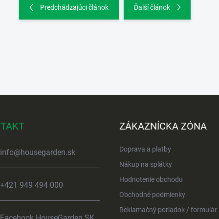
Predchádzajúci článok
Ďalší článok
TAKT
ZÁKAZNÍCKA ZÓNA
Doprava a platby
info
@
housegarden.sk
Nákup na splátky
Hodnotenie obchodu
+421 949 494 000
Obchodné podmienky
Reklamačný poriadok / formulár
Facebook HouseGarden SK