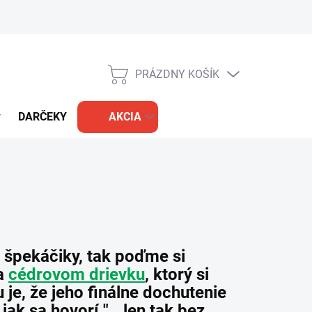
PRÁZDNY KOŠÍK
NÁKUPNÝ
KOŠÍK
DARČEKY
AKCIA
 špekáčiky, tak poďme si
na
cédrovom drievku
, ktorý si
 je, že jeho finálne dochutenie
jak sa hovorí "...len tak bez