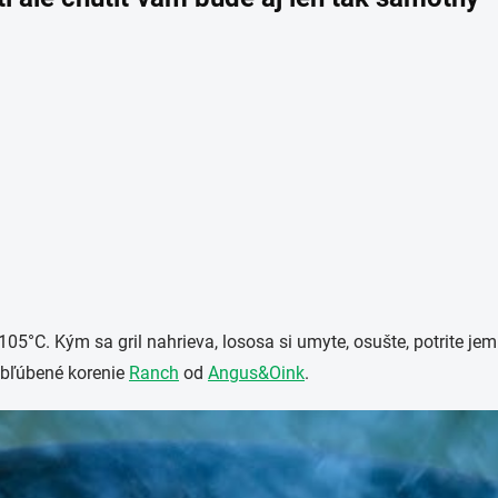
na 105°C. Kým sa gril nahrieva, lososa si umyte, osušte, potrite 
obľúbené korenie
Ranch
od
Angus&Oink
.