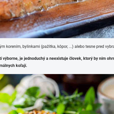
m korením, bylinkami (pažítka, kôpor, ...) alebo tesne pred vyb
tí výborne, je jednoduchý a neexistuje človek, ktorý by ním oh
rmálnych koľají.