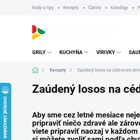
Prejsť
Rady a tipy
Recepty
Články
Katalógy
P
na
obsah
GRILY
KUCHYŇA
VÍRIVKY
SAU
Domov
Recepty
Zaúdený losos na cédrovom dre
Zaúdený losos na cé
Aby sme cez letné mesiace nejed
pripraviť niečo zdravé ale záro
viete pripraviť naozaj v každom 
si môžete zvoliť sami podľa chuti