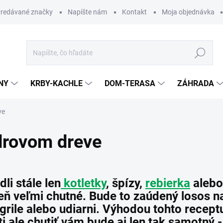
redávané značky
Napíšte nám
Kontakt
Moja objednávka
Hľadať
NY
KRBY-KACHLE
DOM-TERASA
ZÁHRADA
ve
drovom dreve
li stále len
kotletky
, špízy,
rebierka
alebo
veň veľmi chutné. Bude to zaúdený losos 
grile alebo udiarni. Výhodou tohto receptu
 ale chutiť vám bude aj len tak samotný - 