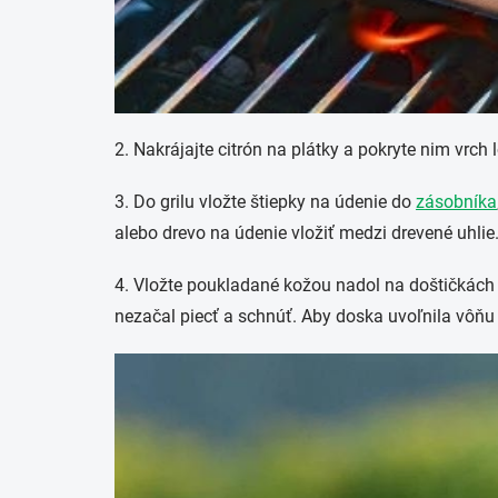
2. Nakrájajte citrón na plátky a pokryte nim vrch
3. Do grilu vložte štiepky na údenie do
zásobníka
alebo drevo na údenie vložiť medzi drevené uhlie
4. Vložte poukladané kožou nadol na doštičkách z
nezačal piecť a schnúť. Aby doska uvoľnila vôňu