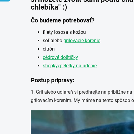
chlebíka" :)
Čo budeme potrebovať?
filety lososa s kožou
soľ alebo
grilovacie korenie
citrón
cédrové doštičky
štiepky/peletky na údenie
Postup prípravy:
1. Gril alebo udiareň si predhrejte na približne 
grilovacím korením. My máme na tento spôsob 