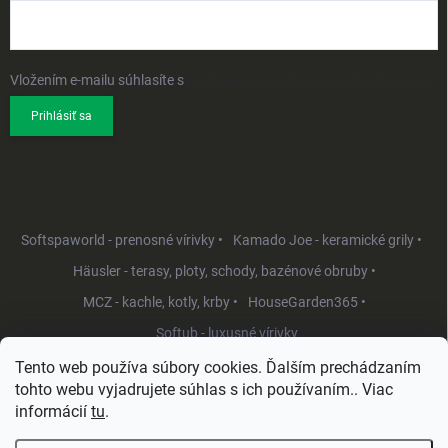
Vložením e-mailu súhlasíte s
podmienkami ochrany osobných údajov
Prihlásiť sa
Softspaworld - prenosné vírivky •
Kamado Joe - keramické grily •
Häusler - terasy, ploty, schody, bazénové obruby •
MCZ - kachle, kotly, krby •
HouseGarden365 •
Softub - luxusné vírivky
Tento web používa súbory cookies. Ďalším prechádzaním
tohto webu vyjadrujete súhlas s ich používaním.. Viac
informácií
tu
.