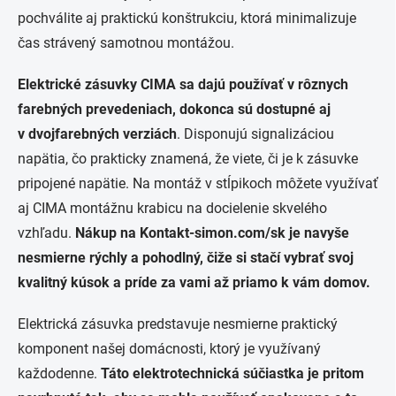
pochválite aj praktickú konštrukciu, ktorá minimalizuje
čas strávený samotnou montážou.
Elektrické zásuvky CIMA sa dajú používať v rôznych
farebných prevedeniach, dokonca sú dostupné aj
v dvojfarebných verziách
. Disponujú signalizáciou
napätia, čo prakticky znamená, že viete, či je k zásuvke
pripojené napätie. Na montáž v stĺpikoch môžete využívať
aj CIMA montážnu krabicu na docielenie skvelého
vzhľadu.
Nákup na Kontakt-simon.com/sk je navyše
nesmierne rýchly a pohodlný, čiže si stačí vybrať svoj
kvalitný kúsok a príde za vami až priamo k vám domov.
Elektrická zásuvka predstavuje nesmierne praktický
komponent našej domácnosti, ktorý je využívaný
každodenne.
Táto elektrotechnická súčiastka je pritom