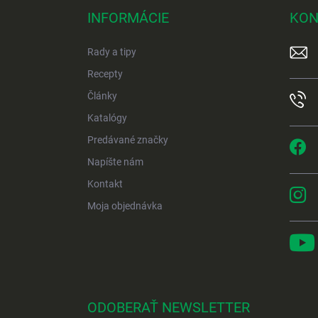
p
INFORMÁCIE
KON
ä
t
Rady a tipy
i
e
Recepty
Články
Katalógy
Predávané značky
Napíšte nám
Kontakt
Moja objednávka
ODOBERAŤ NEWSLETTER