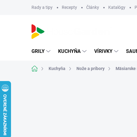
Prejsť
Rady a tipy
Recepty
Články
Katalógy
P
na
obsah
GRILY
KUCHYŇA
VÍRIVKY
SAU
Domov
Kuchyňa
Nože a príbory
Mäsiarske 