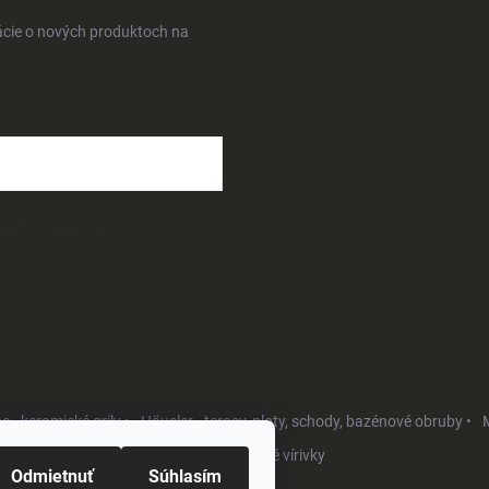
ácie o nových produktoch na
osobných údajov
- keramické grily •
Häusler - terasy, ploty, schody, bazénové obruby •
M
Softub - luxusné vírivky
Odmietnuť
Súhlasím