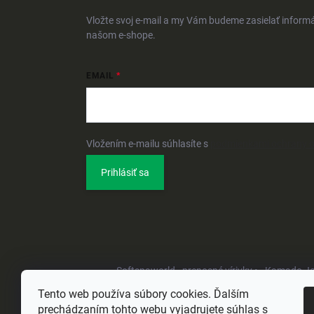
Vložte svoj e-mail a my Vám budeme zasielať inform
našom e-shope.
EMAIL
Vložením e-mailu súhlasíte s
podmienkami ochrany 
Prihlásiť sa
Softspaworld - prenosné vírivky •
Kamado Joe 
Tento web používa súbory cookies. Ďalším
prechádzaním tohto webu vyjadrujete súhlas s