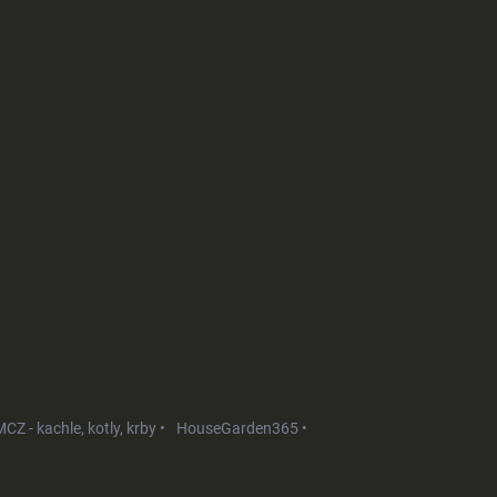
CZ - kachle, kotly, krby •
HouseGarden365 •