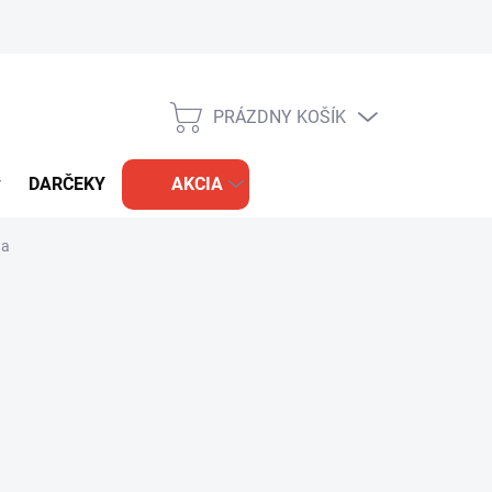
PRÁZDNY KOŠÍK
NÁKUPNÝ
KOŠÍK
DARČEKY
AKCIA
na