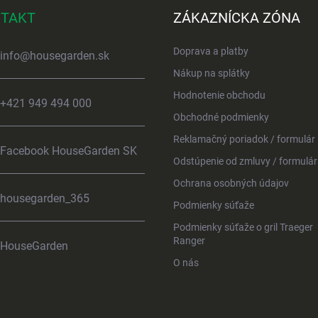
TAKT
ZÁKAZNÍCKA ZÓNA
Doprava a platby
info
@
housegarden.sk
Nákup na splátky
Hodnotenie obchodu
+421 949 494 000
Obchodné podmienky
Reklamačný poriadok / formulár
Facebook HouseGarden SK
Odstúpenie od zmluvy / formulár
Ochrana osobných údajov
housegarden_365
Podmienky súťaže
Podmienky súťaže o gril Traeger
Ranger
HouseGarden
O nás