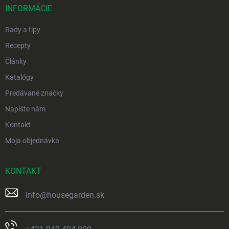
i
INFORMÁCIE
e
Rady a tipy
Recepty
Články
Katalógy
Predávané značky
Napíšte nám
Kontakt
Moja objednávka
KONTAKT
info
@
housegarden.sk