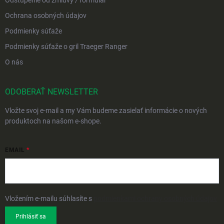
Odstúpenie od zmluvy / formulár
Ochrana osobných údajov
Podmienky súťaže
Podmienky súťaže o gril Traeger Ranger
O nás
ODOBERAŤ NEWSLETTER
Vložte svoj e-mail a my Vám budeme zasielať informácie o nových
produktoch na našom e-shope.
EMAIL
Vložením e-mailu súhlasíte s
podmienkami ochrany osobných údajov
Prihlásiť sa