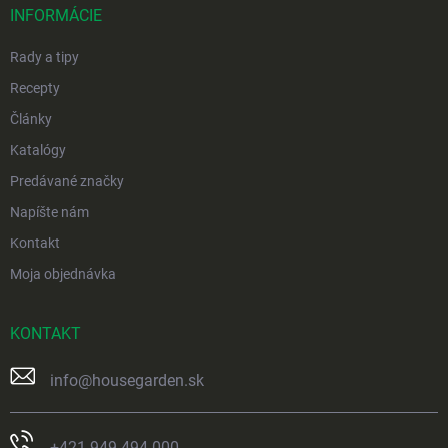
i
INFORMÁCIE
e
Rady a tipy
Recepty
Články
Katalógy
Predávané značky
Napíšte nám
Kontakt
Moja objednávka
KONTAKT
info
@
housegarden.sk
+421 949 494 000