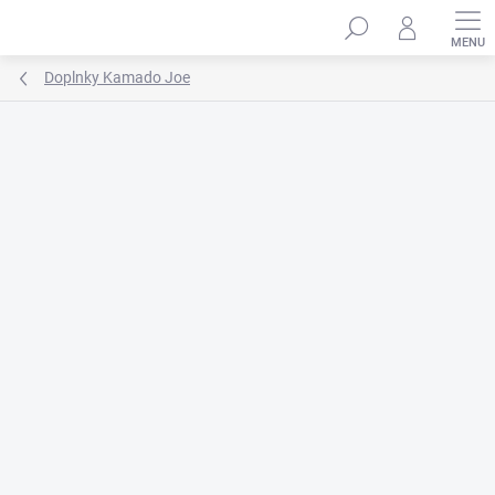
Prejsť
na
obsah
Doplnky Kamado Joe