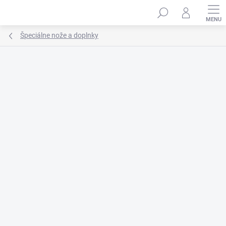
Prejsť
na
obsah
Špeciálne nože a doplnky