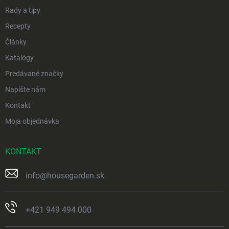
e
Rady a tipy
Recepty
Články
Katalógy
Predávané značky
Napíšte nám
Kontakt
Moja objednávka
KONTAKT
info
@
housegarden.sk
+421 949 494 000