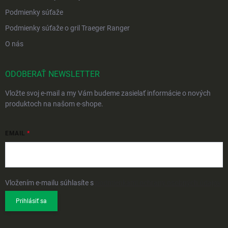
Podmienky súťaže
Podmienky súťaže o gril Traeger Ranger
O nás
ODOBERAŤ NEWSLETTER
Vložte svoj e-mail a my Vám budeme zasielať informácie o nových
produktoch na našom e-shope.
EMAIL
Vložením e-mailu súhlasíte s
podmienkami ochrany osobných údajov
Prihlásiť sa