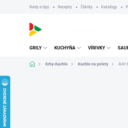
Prejsť
Rady a tipy
Recepty
Články
Katalógy
P
na
obsah
GRILY
KUCHYŇA
VÍRIVKY
SAU
Domov
Krby-Kachle
Kachle na pelety
RAY 