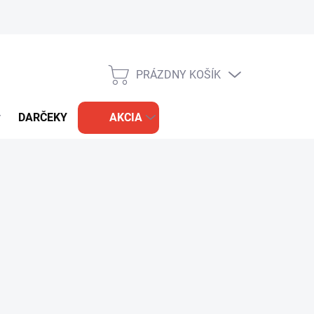
PRÁZDNY KOŠÍK
NÁKUPNÝ
KOŠÍK
DARČEKY
AKCIA