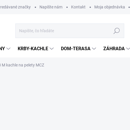
redávané značky
Napíšte nám
Kontakt
Moja objednávka
Hľadať
NY
KRBY-KACHLE
DOM-TERASA
ZÁHRADA
8 M kachle na pelety MCZ