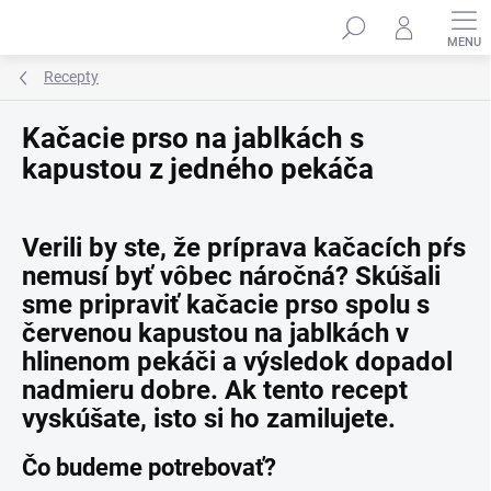
Prejsť
na
obsah
Recepty
Kačacie prso na jablkách s
kapustou z jedného pekáča
Verili by ste, že príprava kačacích pŕs
nemusí byť vôbec náročná? Skúšali
sme pripraviť kačacie prso spolu s
červenou kapustou na jablkách v
hlinenom pekáči a výsledok dopadol
nadmieru dobre. Ak tento recept
vyskúšate, isto si ho zamilujete.
Čo budeme potrebovať?