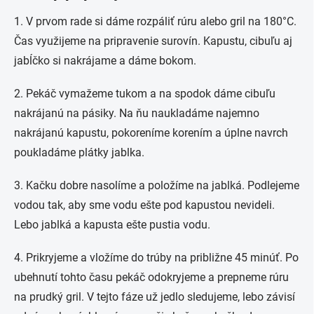
1. V prvom rade si dáme rozpáliť rúru alebo gril na 180°C.
Čas využijeme na pripravenie surovín. Kapustu, cibuľu aj
jabĺčko si nakrájame a dáme bokom.
2. Pekáč vymažeme tukom a na spodok dáme cibuľu
nakrájanú na pásiky. Na ňu naukladáme najemno
nakrájanú kapustu, pokoreníme korením a úplne navrch
poukladáme plátky jablka.
3. Kačku dobre nasolíme a položíme na jablká. Podlejeme
vodou tak, aby sme vodu ešte pod kapustou nevideli.
Lebo jablká a kapusta ešte pustia vodu.
4. Prikryjeme a vložíme do trúby na približne 45 minúť. Po
ubehnutí tohto času pekáč odokryjeme a prepneme rúru
na prudký gril. V tejto fáze už jedlo sledujeme, lebo závisí