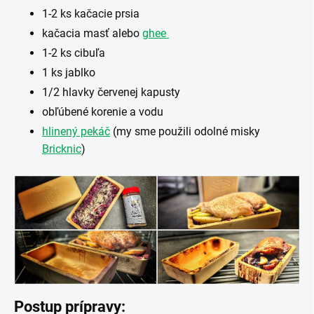
1-2 ks kačacie prsia
kačacia masť alebo
ghee
1-2 ks cibuľa
1 ks jablko
1/2 hlavky červenej kapusty
obľúbené korenie a vodu
hlinený pekáč
(my sme použili odolné misky
Bricknic
)
Postup prípravy: