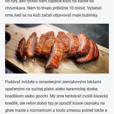
od rúry, ako rýchlo nám zapečie kožu na kačke do
chrumkava. Nám to trvalo približne 10 minút. Vyberali
sme, keď sa na koži začali objavovať male bublinky.
Podávať môžete s omastenými zemiakovými lokšami
opečenými na suchej platni alebo keramickej doske,
knedlíkom alebo gnochi. My sme tentokrát zvolili klasický
knedlík, ale veľmi dobrý typ je opražiť kúsok cesnaku na
ghee masle s rozmarínom a touto zmesou potrieť lokše a