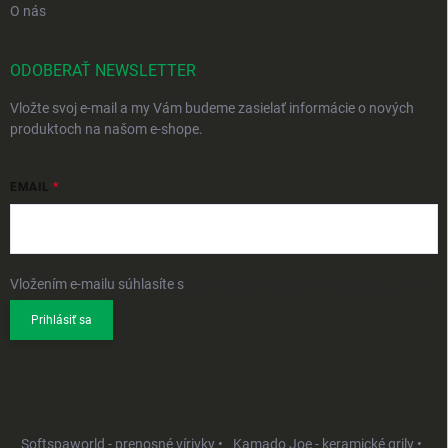
O nás
ODOBERAŤ NEWSLETTER
Vložte svoj e-mail a my Vám budeme zasielať informácie o nových
produktoch na našom e-shope.
EMAIL
Vložením e-mailu súhlasíte s
podmienkami ochrany osobných údajov
Prihlásiť sa
Softspaworld - prenosné vírivky •
Kamado Joe - keramické grily •