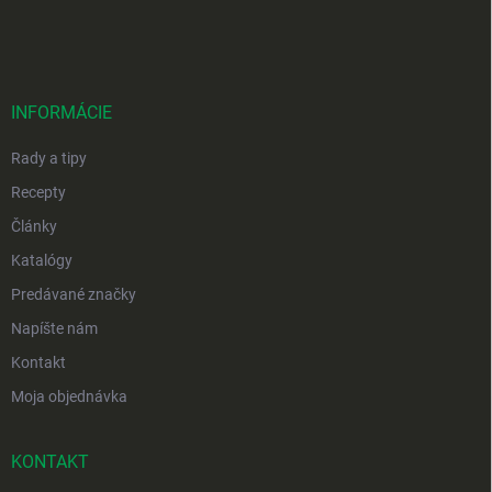
á
p
ä
t
i
INFORMÁCIE
e
Rady a tipy
Recepty
Články
Katalógy
Predávané značky
Napíšte nám
Kontakt
Moja objednávka
KONTAKT