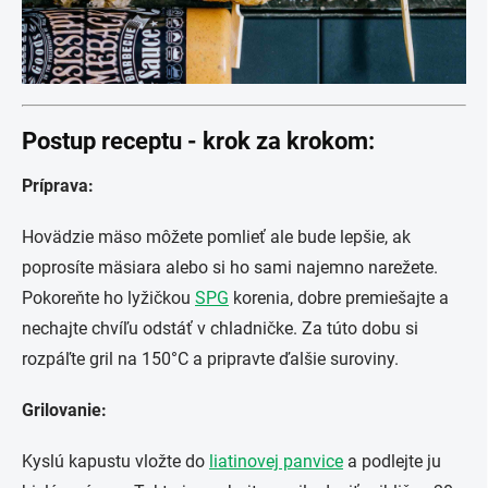
Postup receptu - krok za krokom:
Príprava:
Hovädzie mäso môžete pomlieť ale bude lepšie, ak
poprosíte mäsiara alebo si ho sami najemno narežete.
Pokoreňte ho lyžičkou
SPG
korenia, dobre premiešajte a
nechajte chvíľu odstáť v chladničke. Za túto dobu si
rozpáľte gril na 150°C a pripravte ďalšie suroviny.
Grilovanie:
Kyslú kapustu vložte do
liatinovej panvice
a podlejte ju