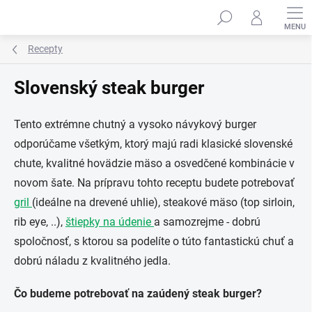
Prejsť
na
obsah
Recepty
Slovenský steak burger
Tento extrémne chutný a vysoko návykový burger
odporúčame všetkým, ktorý majú radi klasické slovenské
chute, kvalitné hovädzie mäso a osvedčené kombinácie v
novom šate. Na prípravu tohto receptu budete potrebovať
gril
(ideálne na drevené uhlie), steakové mäso (top sirloin,
rib eye, ..),
štiepky na údenie
a samozrejme - dobrú
spoločnosť, s ktorou sa podelíte o túto fantastickú chuť a
dobrú náladu z kvalitného jedla.
Čo budeme potrebovať na zaúdený steak burger?