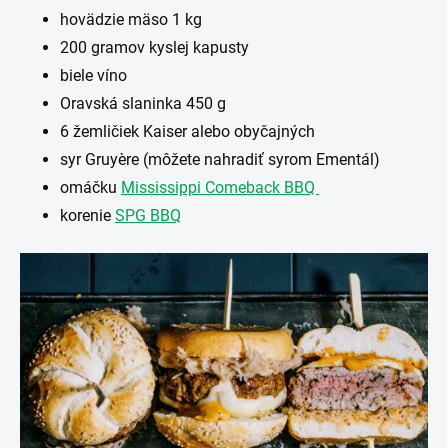
hovädzie mäso 1 kg
200 gramov kyslej kapusty
biele víno
Oravská slaninka 450 g
6 žemličiek Kaiser alebo obyčajných
syr Gruyère (môžete nahradiť syrom Ementál)
omáčku
Mississippi Comeback BBQ
korenie
SPG BBQ