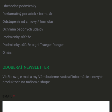
Obchodné podmienky
Reklamačný poriadok / formulár
Odstúpenie od zmluvy / formulár
Ochrana osobných údajov
Podmienky súťaže
Podmienky súťaže o gril Traeger Ranger
O nás
ODOBERAŤ NEWSLETTER
Vložte svoj e-mail a my Vám budeme zasielať informácie o nových
produktoch na našom e-shope.
EMAIL