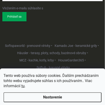
Vložením e-mailu súhlasíte s
podmienkami ochrany osobných údajov
Prihlásiť sa
Softspaworld - prenosné vírivky •
Kamado Joe - keramické grily •
Häusler - terasy, ploty, schody, bazénové obruby •
MCZ - kachle, kotly, krby •
HouseGarden365 •
Softub - luxusné vírivky
Tento web používa súbory cookies. Ďalším prechádzaním
tohto webu vyjadrujete súhlas s ich používaním.. Viac
informácií
tu
.
Nastavenie