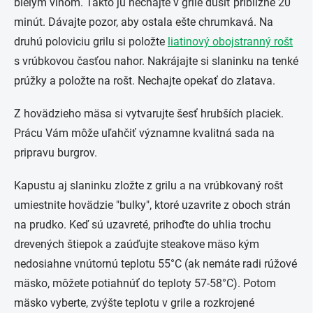
bielým vínom. Takto ju nechajte v grile dusiť približne 20
minút. Dávajte pozor, aby ostala ešte chrumkavá. Na
druhú poloviciu grilu si položte
liatinový obojstranný rošt
s vrúbkovou časťou nahor. Nakrájajte si slaninku na tenké
prúžky a položte na rošt. Nechajte opekať do zlatava.
Z hovädzieho mäsa si vytvarujte šesť hrubších placiek.
Prácu Vám môže uľahčiť významne kvalitná sada na
pripravu burgrov.
Kapustu aj slaninku zložte z grilu a na vrúbkovaný rošt
umiestnite hovädzie "bulky", ktoré uzavrite z oboch strán
na prudko. Keď sú uzavreté, prihoďte do uhlia trochu
drevených štiepok a zaúďujte steakove mäso kým
nedosiahne vnútornú teplotu 55°C (ak nemáte radi rúžové
mäsko, môžete potiahnúť do teploty 57-58°C). Potom
mäsko vyberte, zvýšte teplotu v grile a rozkrojené