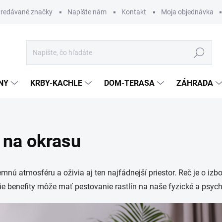
redávané značky
Napíšte nám
Kontakt
Moja objednávka
Hľadať
NY
KRBY-KACHLE
DOM-TERASA
ZÁHRADA
n na okrasu
nú atmosféru a oživia aj ten najfádnejší priestor. Reč je o izbov
e benefity môže mať pestovanie rastlín na naše fyzické a psychi