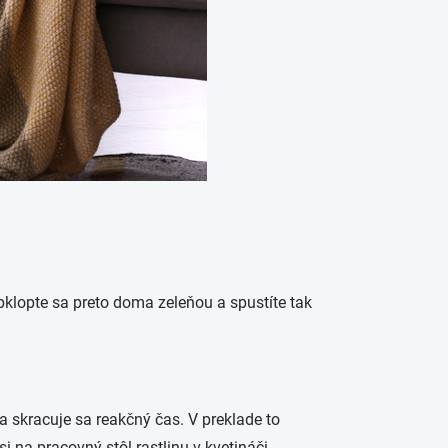
Obklopte sa preto doma zeleňou a spustíte tak
a skracuje sa reakčný čas. V preklade to
i na pracovný stôl rastlinu v kvetináči.