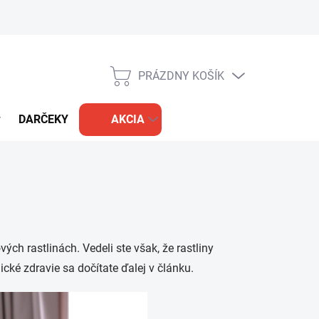
PRÁZDNY KOŠÍK
NÁKUPNÝ
KOŠÍK
DARČEKY
AKCIA
ých rastlinách. Vedeli ste však, že rastliny
cké zdravie sa dočítate ďalej v článku.