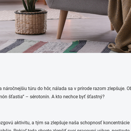
a náročnejšiu túru do hôr, nálada sa v prírode razom zlepšuje. 
món šťastia“
–
sérotonín. A kto nechce byť šťastný?
zgovú aktivitu, a tým sa zlepšuje naša schopnosť koncentrácie 
šie. Pokiaľ teda chcete zlepšiť svoj pracovný výkon, postavte s