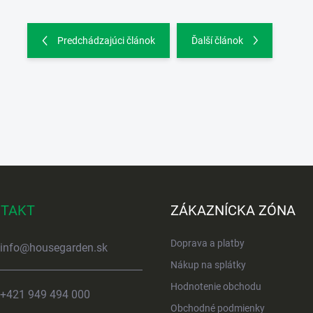
Predchádzajúci článok
Ďalší článok
TAKT
ZÁKAZNÍCKA ZÓNA
Doprava a platby
info
@
housegarden.sk
Nákup na splátky
Hodnotenie obchodu
+421 949 494 000
Obchodné podmienky