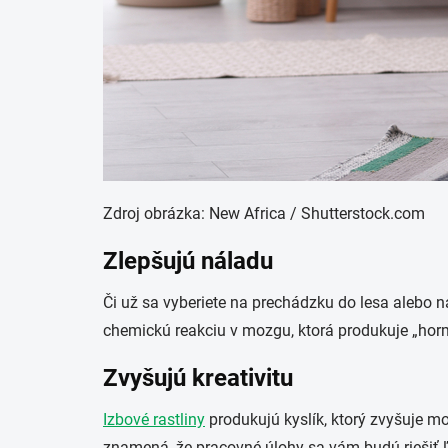
Zdroj obrázka: New Africa / Shutterstock.com
Zlepšujú náladu
Či už sa vyberiete na prechádzku do lesa alebo n
chemickú reakciu v mozgu, ktorá produkuje „hor
Zvyšujú kreativitu
Izbové rastliny
produkujú kyslík, ktorý zvyšuje mo
znamená, že pracovné úlohy sa vám budú riešiť ľah