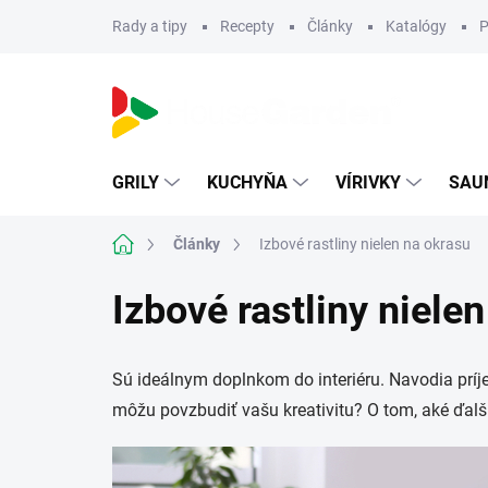
Prejsť
Rady a tipy
Recepty
Články
Katalógy
P
na
obsah
GRILY
KUCHYŇA
VÍRIVKY
SAU
Domov
Články
Izbové rastliny nielen na okrasu
Izbové rastliny niele
Sú ideálnym doplnkom do interiéru. Navodia príjem
môžu povzbudiť vašu kreativitu? O tom, aké ďalši