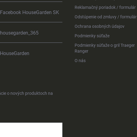
Reklamačný poriadok / formulár
Facebook HouseGarden SK
Odstúpenie od zmluvy / formulár
Ochrana osobných údajov
housegarden_365
Podmienky súťaže
Podmienky súťaže o gril Traeger
Ranger
HouseGarden
O nás
ácie o nových produktoch na