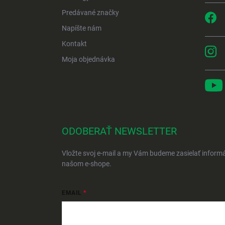
Predávané značky
Napíšte nám
Kontakt
Moja objednávka
ODOBERAŤ NEWSLETTER
Vložte svoj e-mail a my Vám budeme zasielať inform
našom e-shope.
EMAIL