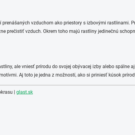
rií prenášaných vzduchom ako priestory s izbovými rastlinami. P
ne prečistiť vzduch. Okrem toho majú rastliny jedinečnú schopn
rastliny, ale vniesť prírodu do svojej obývacej izby alebo spálne 
otívmi. Aj toto je jedna z možností, ako si priniesť kúsok prírody
okrasu |
glast.sk