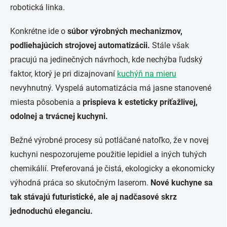
robotická linka.
Konkrétne ide o
súbor výrobných mechanizmov,
podliehajúcich strojovej automatizácii.
Stále však
pracujú na jedinečných návrhoch, kde nechýba ľudský
faktor, ktorý je pri dizajnovaní
kuchýň na mieru
nevyhnutný. Vyspelá automatizácia má jasne stanovené
miesta pôsobenia a
prispieva k esteticky príťažlivej,
odolnej a trvácnej kuchyni.
Bežné výrobné procesy sú potláčané natoľko, že v novej
kuchyni nespozorujeme použitie lepidiel a iných tuhých
chemikálií. Preferovaná je čistá, ekologicky a ekonomicky
výhodná práca so skutočným laserom.
Nové kuchyne sa
tak stávajú futuristické, ale aj nadčasové skrz
jednoduchú eleganciu.