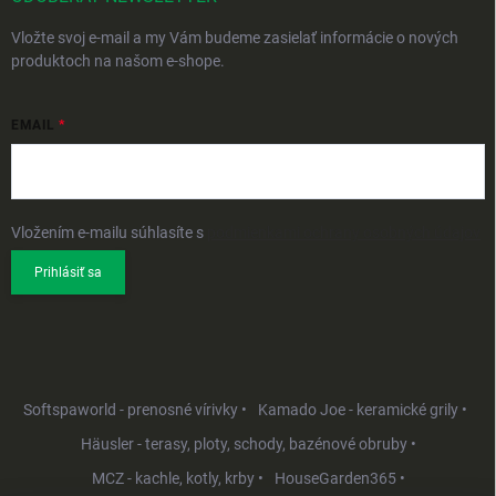
Vložte svoj e-mail a my Vám budeme zasielať informácie o nových
produktoch na našom e-shope.
EMAIL
Vložením e-mailu súhlasíte s
podmienkami ochrany osobných údajov
Prihlásiť sa
Softspaworld - prenosné vírivky •
Kamado Joe - keramické grily •
Häusler - terasy, ploty, schody, bazénové obruby •
MCZ - kachle, kotly, krby •
HouseGarden365 •