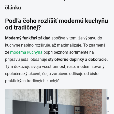
článku
Podľa čoho rozlíšiť modernú kuchyňu
od tradičnej?
Moderný funkčný základ
spočíva v tom, že výbavu do
kuchyne naplno rozširuje, až maximalizuje. To znamená,
že
moderná kuchyňa
popri bežnom sortimente na
prípravu jedál obsahuje
štýlotvorné doplnky a dekorácie.
Tým dokazuje svoju všestrannosť, resp. modernizovaný
spoločenský akcent, čo ju zaručene odlišuje od čisto
praktických tradičných kuchýň.