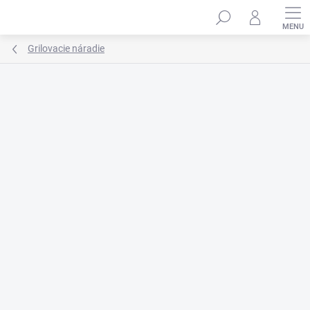
Prejsť
na
obsah
Grilovacie náradie