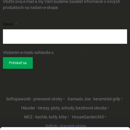
Vložte svoj e-mail a my Vám budeme zasielať informácie o nových
produktoch na našom e-shope.
EMAIL
Vložením e-mailu súhlasíte s
podmienkami ochrany osobných údajov
Prihlásiť sa
Softspaworld - prenosné vírivky •
Kamado Joe - keramické grily •
Häusler - terasy, ploty, schody, bazénové obruby •
MCZ - kachle, kotly, krby •
HouseGarden365 •
Softub - luxusné vírivky