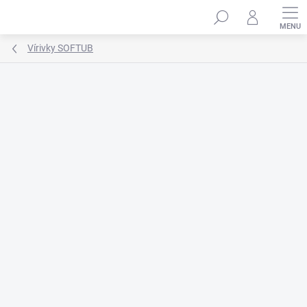
Prejsť
na
obsah
Vírivky SOFTUB