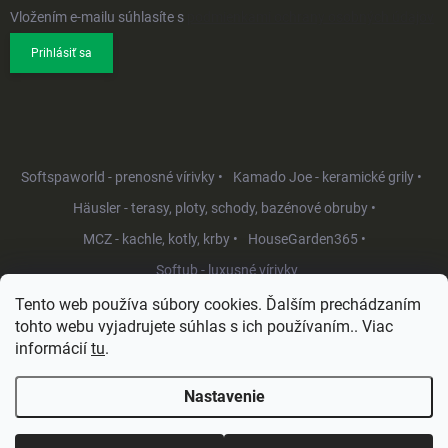
Vložením e-mailu súhlasíte s
podmienkami ochrany osobných údajov
Prihlásiť sa
Softspaworld - prenosné vírivky •
Kamado Joe - keramické grily •
Häusler - terasy, ploty, schody, bazénové obruby •
MCZ - kachle, kotly, krby •
HouseGarden365 •
Softub - luxusné vírivky
Tento web používa súbory cookies. Ďalším prechádzaním
tohto webu vyjadrujete súhlas s ich používaním.. Viac
informácií
tu
.
Nastavenie
Copyright 2026
HouseGarden.sk
. Všetky práva vyhradené.
Upraviť