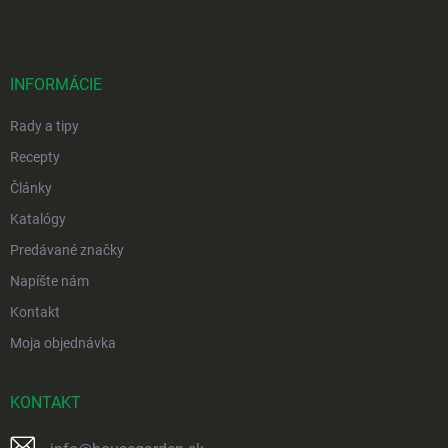
p
ä
t
i
INFORMÁCIE
e
Rady a tipy
Recepty
Články
Katalógy
Predávané značky
Napíšte nám
Kontakt
Moja objednávka
KONTAKT