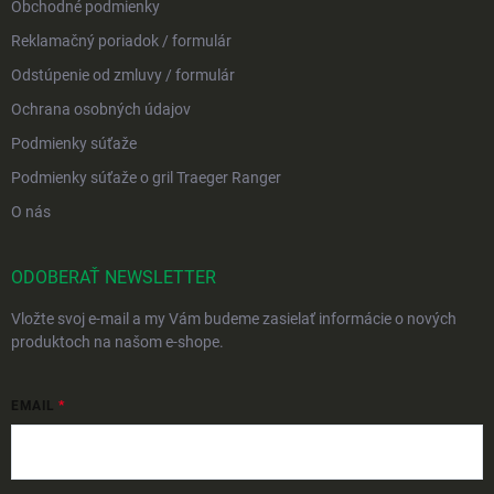
Obchodné podmienky
Reklamačný poriadok / formulár
Odstúpenie od zmluvy / formulár
Ochrana osobných údajov
Podmienky súťaže
Podmienky súťaže o gril Traeger Ranger
O nás
ODOBERAŤ NEWSLETTER
Vložte svoj e-mail a my Vám budeme zasielať informácie o nových
produktoch na našom e-shope.
EMAIL