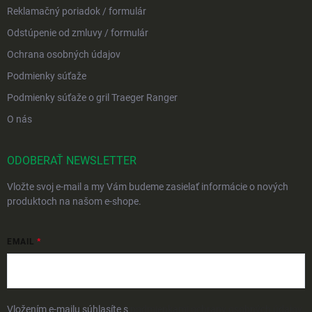
Reklamačný poriadok / formulár
Odstúpenie od zmluvy / formulár
Ochrana osobných údajov
Podmienky súťaže
Podmienky súťaže o gril Traeger Ranger
O nás
ODOBERAŤ NEWSLETTER
Vložte svoj e-mail a my Vám budeme zasielať informácie o nových
produktoch na našom e-shope.
EMAIL
Vložením e-mailu súhlasíte s
podmienkami ochrany osobných údajov