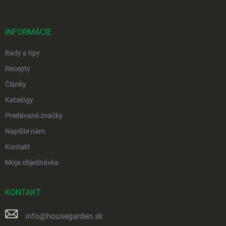
ä
t
i
INFORMÁCIE
e
Rady a tipy
Recepty
Články
Katalógy
Predávané značky
Napíšte nám
Kontakt
Moja objednávka
KONTAKT
info
@
housegarden.sk