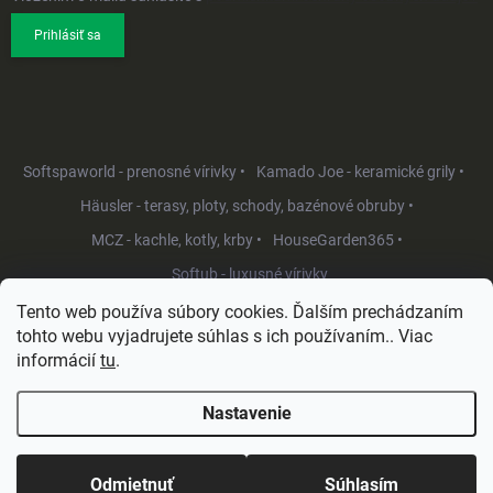
Prihlásiť sa
Softspaworld - prenosné vírivky •
Kamado Joe - keramické grily •
Häusler - terasy, ploty, schody, bazénové obruby •
MCZ - kachle, kotly, krby •
HouseGarden365 •
Softub - luxusné vírivky
Tento web používa súbory cookies. Ďalším prechádzaním
tohto webu vyjadrujete súhlas s ich používaním.. Viac
informácií
tu
.
Nastavenie
Copyright 2026
HouseGarden.sk
. Všetky práva vyhradené.
Upraviť
nastavenie cookies
Odmietnuť
Súhlasím