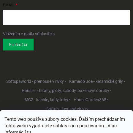
EMAIL
Vložením e-mailu súhlasíte s
podmienkami ochrany osobných údajov
Prihlásiť sa
Softspaworld - prenosné vírivky •
Kamado Joe - keramické grily •
Häusler - terasy, ploty, schody, bazénové obruby •
MCZ - kachle, kotly, krby •
HouseGarden365 •
Softub - luxusné vírivky
Tento web používa súbory cookies. Ďalším prechádzaním
tohto webu vyjadrujete súhlas s ich používaním.. Viac
informácií
tu
.