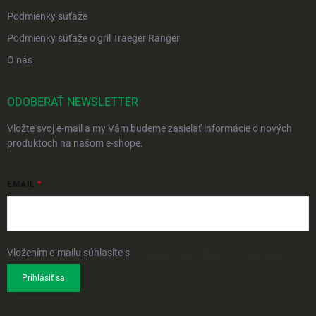
Podmienky súťaže
Podmienky súťaže o gril Traeger Ranger
O nás
ODOBERAŤ NEWSLETTER
Vložte svoj e-mail a my Vám budeme zasielať informácie o nových
produktoch na našom e-shope.
EMAIL
Vložením e-mailu súhlasíte s
podmienkami ochrany osobných údajov
Prihlásiť sa