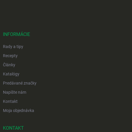
Z
á
p
ä
t
i
INFORMÁCIE
e
Rady a tipy
Recepty
Články
Katalógy
Predávané značky
Napíšte nám
Kontakt
Moja objednávka
KONTAKT