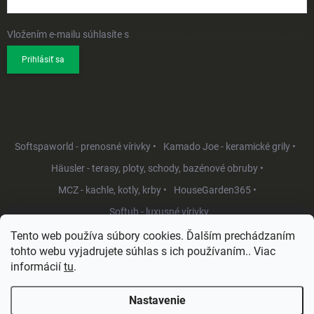
Vložením e-mailu súhlasíte s
podmienkami ochrany osobných údajov
Prihlásiť sa
Softspaworld - prenosné vírivky •
Kamado Joe - keramické grily •
Häusler - terasy, ploty, schody, bazénové obruby •
MCZ - kachle, kotly, krby •
HouseGarden365 •
Softub - luxusné vírivky
Tento web používa súbory cookies. Ďalším prechádzaním
tohto webu vyjadrujete súhlas s ich používaním.. Viac
informácií
tu
.
Nastavenie