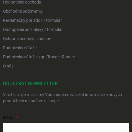
Hodnotenie obchodu
Obchodné podmienky
Reklamačný poriadok / formulár
Odstúpenie od zmluvy / formulár
Ochrana osobných údajov
Podmienky súťaže
Podmienky súťaže o gril Traeger Ranger
O nás
ODOBERAŤ NEWSLETTER
Vložte svoj e-mail a my Vám budeme zasielať informácie o nových
produktoch na našom e-shope.
EMAIL