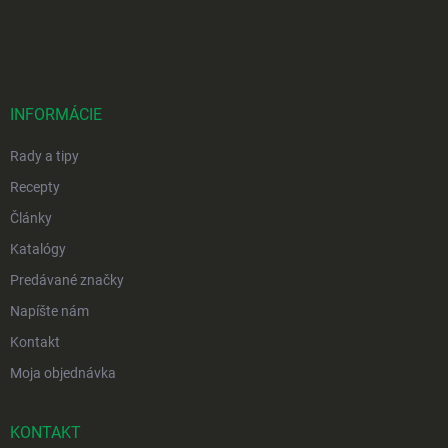
Z
á
p
ä
t
i
INFORMÁCIE
e
Rady a tipy
Recepty
Články
Katalógy
Predávané značky
Napíšte nám
Kontakt
Moja objednávka
KONTAKT