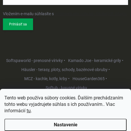
Vložením e-mailu súhlasíte s
podmienkami ochrany osobných údajov
Prihlásiť sa
Softspaworld - prenosné vírivky •
Kamado Joe - keramické grily •
Häusler - terasy, ploty, schody, bazénové obruby •
MCZ - kachle, kotly, krby •
HouseGarden365 •
Softub - luxusné vírivky
Tento web používa súbory cookies. Ďalším prechádzaním
tohto webu vyjadrujete súhlas s ich používaním.. Viac
informácií
tu
.
Nastavenie