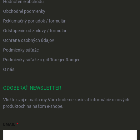
Hodnotenie obchodu
Obchodné podmienky
Reklamačný poriadok / formulár
Odstúpenie od zmluvy / formulár
Ochrana osobných údajov
Podmienky súťaže
Podmienky súťaže o gril Traeger Ranger
O nás
ODOBERAŤ NEWSLETTER
Vložte svoj e-mail a my Vám budeme zasielať informácie o nových
produktoch na našom e-shope.
EMAIL