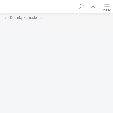
Prejsť
na
obsah
Doplnky Kamado Joe