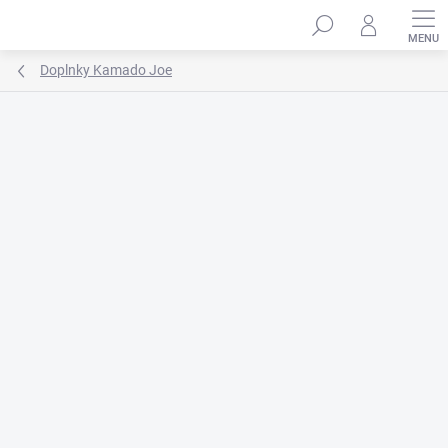
Prejsť
na
obsah
Doplnky Kamado Joe