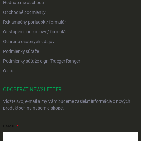
Hodnotenie obchodu
Obchodné podmienky
Reklamačný poriadok / formulár
Odstúpenie od zmluvy / formulár
Ochrana osobných údajov
Podmienky súťaže
Podmienky súťaže o gril Traeger Ranger
O nás
ODOBERAŤ NEWSLETTER
Vložte svoj e-mail a my Vám budeme zasielať informácie o nových
produktoch na našom e-shope.
EMAIL