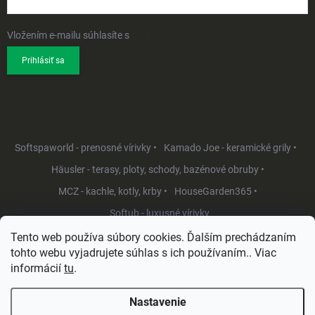
Vložením e-mailu súhlasíte s
podmienkami ochrany osobných údajov
Prihlásiť sa
Softspaworld - prenosné vírivky •
Kamado Joe - keramické grily •
Häusler - terasy, ploty, schody, bazénové obruby •
MCZ - kachle, kotly, krby •
HouseGarden365 •
Softub - luxusné vírivky
Tento web používa súbory cookies. Ďalším prechádzaním
tohto webu vyjadrujete súhlas s ich používaním.. Viac
informácií
tu
.
Nastavenie