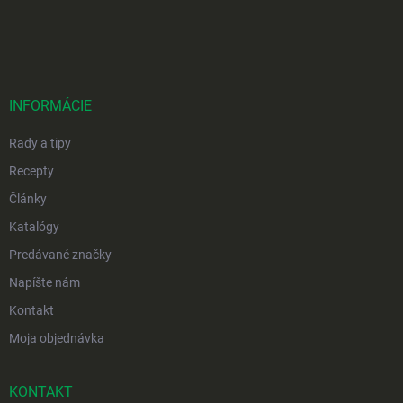
Z
á
p
ä
t
i
INFORMÁCIE
e
Rady a tipy
Recepty
Články
Katalógy
Predávané značky
Napíšte nám
Kontakt
Moja objednávka
KONTAKT