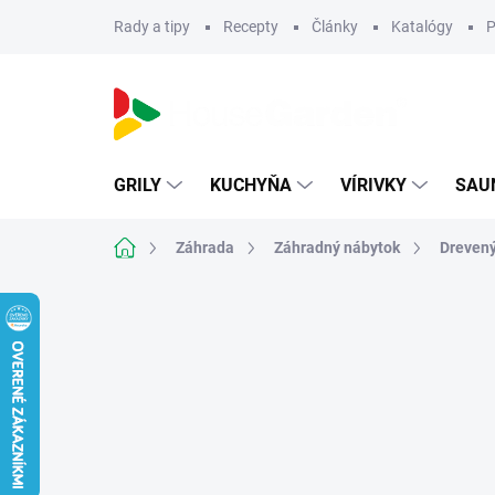
Prejsť
Rady a tipy
Recepty
Články
Katalógy
P
na
obsah
GRILY
KUCHYŇA
VÍRIVKY
SAU
Domov
Záhrada
Záhradný nábytok
Drevený