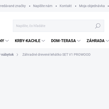
redávané značky
Napíšte nám
Kontakt
Moja objednávka
Hľadať
NY
KRBY-KACHLE
DOM-TERASA
ZÁHRADA
 nábytok
Záhradné drevené lehátko SET V1 PROWOOD