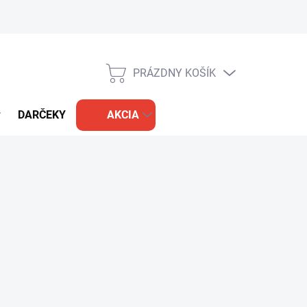
PRÁZDNY KOŠÍK
NÁKUPNÝ
KOŠÍK
DARČEKY
AKCIA